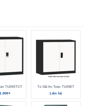
Toàn TU09ETCT
Tủ Sắt An Toàn TU09ET
1.000₫
Liên hệ