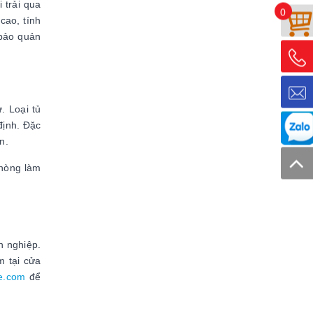
 trải qua
0
cao, tính
 bảo quản
. Loại tủ
định. Đặc
ơn.
phòng làm
h nghiệp.
m tại cửa
e.com
để