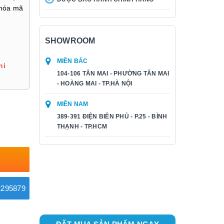
khóa mã
SHOWROOM
MIỀN BẮC
hi
104-106 TÂN MAI - PHƯỜNG TÂN MAI
- HOÀNG MAI - TP.HÀ NỘI
MIỀN NAM
389-391 ĐIỆN BIÊN PHỦ - P.25 - BÌNH
THẠNH - TP.HCM
295879