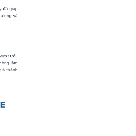
y đã giúp
bulong và
ượt trội.
phòng làm
giá thành