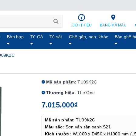
GIỚI THIỆU
BẢNG MÃ MÀU
c
Bàn họp
Tủ Gỗ
Tủ sắt
Ghế gấp, nan, khác
Bàn ghế h
TU09K2C
Mã sản phẩm:
TU09K2C
Thương hiệu:
The One
7.015.000₫
Mã sản phẩm
: TU09K2C
Màu sắc:
Sơn vân sần xanh S21
Kích thước
: W1000 x D450 x H1900 mm (