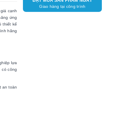
ĐẶT MUA SẢN PHẨM NGAY
Giao hàng tại công trình
 giá cạnh
 năng ứng
 thiết kế
hính hãng
ghiệp lựa
ủ có công
t an toàn