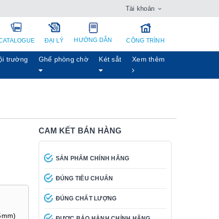
Tài khoản
HƯỚNG DẪN
CATALOGUE
ĐẠI LÝ
CÔNG TRÌNH
ội trường
Ghế phòng chờ
Két sẳt
Xem thêm
CAM KẾT BÁN HÀNG
SẢN PHẨM CHÍNH HÃNG
ĐÚNG TIÊU CHUẨN
ĐÚNG CHẤT LƯỢNG
±5mm)
ĐƯỢC BẢO HÀNH CHÍNH HÃNG