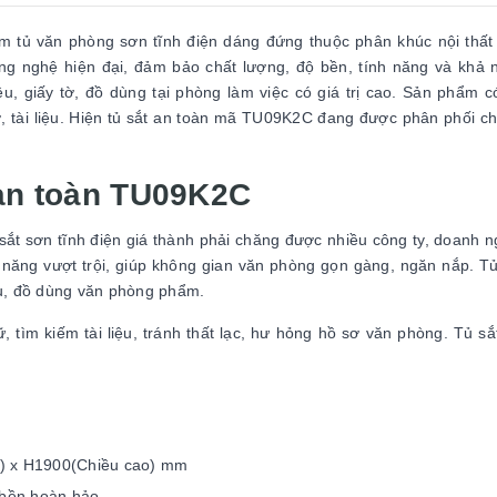
m tủ văn phòng sơn tĩnh điện dáng đứng thuộc phân khúc nội thất
ng nghệ hiện đại, đảm bảo chất lượng, độ bền, tính năng và khả
ệu, giấy tờ, đồ dùng tại phòng làm việc có giá trị cao. Sản phẩm có
ơ, tài liệu. Hiện tủ sắt an toàn mã TU09K2C đang được phân phối c
 an toàn TU09K2C
ắt sơn tĩnh điện giá thành phải chăng được nhiều công ty, doanh n
năng vượt trội, giúp không gian văn phòng gọn gàng, ngăn nắp. T
liệu, đồ dùng văn phòng phẩm.
, tìm kiếm tài liệu, tránh thất lạc, hư hỏng hồ sơ văn phòng. Tủ sắ
u) x H1900(Chiều cao) mm
 bền hoàn hảo