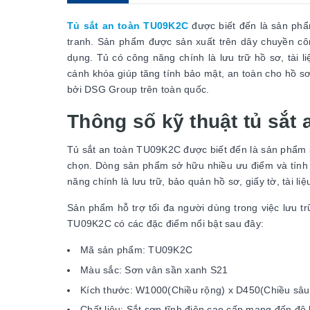
Tủ sắt an toàn TU09K2C
được biết đến là sản phẩ
tranh. Sản phẩm được sản xuất trên dây chuyền cô
dụng. Tủ có công năng chính là lưu trữ hồ sơ, tài li
cánh khóa giúp tăng tính bảo mật, an toàn cho hồ s
bởi DSG Group trên toàn quốc.
Thông số kỹ thuật tủ sắt
Tủ sắt an toàn TU09K2C được biết đến là sản phẩm s
chọn. Dòng sản phẩm sở hữu nhiều ưu điểm và tính 
năng chính là lưu trữ, bảo quản hồ sơ, giấy tờ, tài 
Sản phẩm hỗ trợ tối đa người dùng trong việc lưu trữ
TU09K2C có các đặc điểm nổi bật sau đây:
Mã sản phẩm: TU09K2C
Màu sắc: Sơn vân sần xanh S21
Kích thước: W1000(Chiều rộng) x D450(Chiều sâ
Chất liệu: Sắt sơn tĩnh điện cao cấp mang đến độ