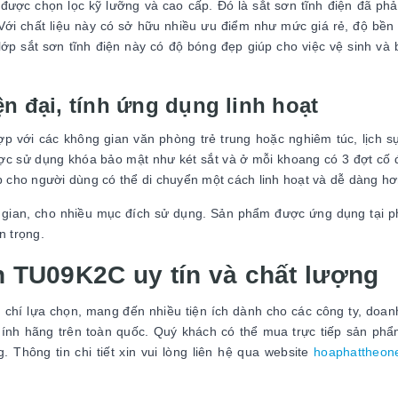
ược chọn lọc kỹ lưỡng và cao cấp. Đó là sắt sơn tĩnh điện đã phải
Với chất liệu này có sở hữu nhiều ưu điểm như mức giá rẻ, độ bền 
ớp sắt sơn tĩnh điện này có độ bóng đẹp giúp cho việc vệ sinh và
ện đại, tính ứng dụng linh hoạt
p với các không gian văn phòng trẻ trung hoặc nghiêm túc, lịch sự
c sử dụng khóa bảo mật như két sắt và ở mỗi khoang có 3 đợt cố 
p cho người dùng có thể di chuyển một cách linh hoạt và dễ dàng h
ng gian, cho nhiều mục đích sử dụng. Sản phẩm được ứng dụng tại 
n trọng.
àn TU09K2C uy tín và chất lượng
chí lựa chọn, mang đến nhiều tiện ích dành cho các công ty, doan
h hãng trên toàn quốc. Quý khách có thể mua trực tiếp sản phẩ
 Thông tin chi tiết xin vui lòng liên hệ qua website
hoaphattheon