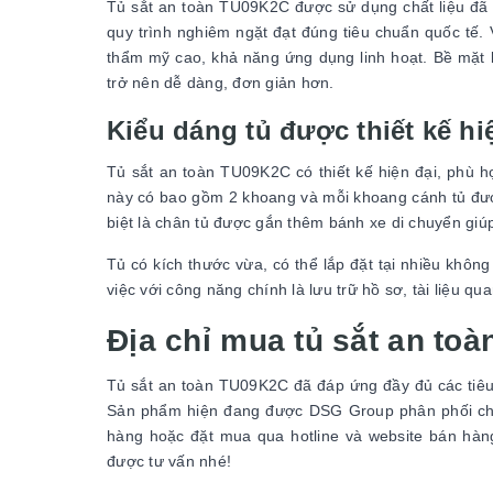
Tủ sắt an toàn TU09K2C được sử dụng chất liệu đã đ
quy trình nghiêm ngặt đạt đúng tiêu chuẩn quốc tế. 
thẩm mỹ cao, khả năng ứng dụng linh hoạt. Bề mặt l
trở nên dễ dàng, đơn giản hơn.
Kiểu dáng tủ được thiết kế hi
Tủ sắt an toàn TU09K2C có thiết kế hiện đại, phù hợ
này có bao gồm 2 khoang và mỗi khoang cánh tủ đượ
biệt là chân tủ được gắn thêm bánh xe di chuyển giú
Tủ có kích thước vừa, có thể lắp đặt tại nhiều khô
việc với công năng chính là lưu trữ hồ sơ, tài liệu qua
Địa chỉ mua tủ sắt an to
Tủ sắt an toàn TU09K2C đã đáp ứng đầy đủ các tiêu 
Sản phẩm hiện đang được DSG Group phân phối chín
hàng hoặc đặt mua qua hotline và website bán hàng.
được tư vấn nhé!