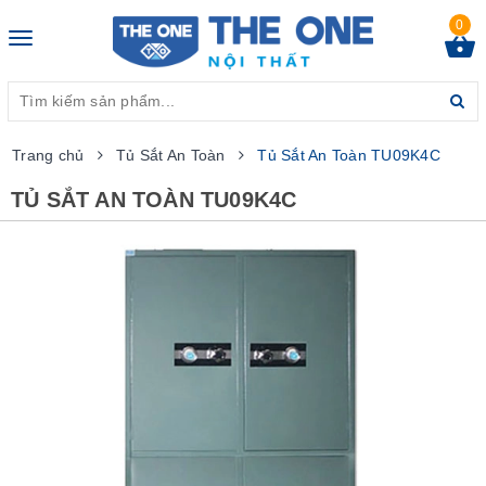
0
Toggle
navigation
Trang chủ
Tủ Sắt An Toàn
Tủ Sắt An Toàn TU09K4C
TỦ SẮT AN TOÀN TU09K4C