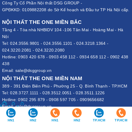
Công Ty Cổ Phần Nội thất DSG GROUP -
GPĐKKD: 0109882208 do Sở Kế hoạch và Đầu tư TP Hà Nội cấp.
NỘI THẤT THE ONE MIỀN BẮC
Tầng 4 - Tòa nhà NHBIDV 104 -106 Tân Mai - Hoàng Mai - Hà
Nội
Tel:
024.3556.9801
-
024.3556.1101
-
024.3218.1364
-
024.3220.2081
-
024.3220.2080
Hotline:
0903 420 678
-
0903 458 112
-
0934 658 112
-
0902 438
438
Email:
sale@dsggroup.vn
NỘI THẤT THE ONE MIỀN NAM
389 - 391 Điện Biên Phủ - Phường 25 - Q. Bình Thạnh - TP.HCM
Tel:
028.3727.1111
-
028.3512.0051
-
028.3511.1226
Hotline:
0902 295 879
-
0908 597 705
-
0909656682
Email:
sale@dsggroup.vn
VĂN PHÒNG TẬP ĐOÀN
HN1
HN2
HN1
HN2
TP.HCM
TP.HCM
109 Trần Hưng Đạo - P. Cửa Nam - Q. Hoàn Kiếm - Hà Nội
Nhà máy: Đường B4 - Khu B - KCN Phố Nối A - X. Lạc Hồng - H.