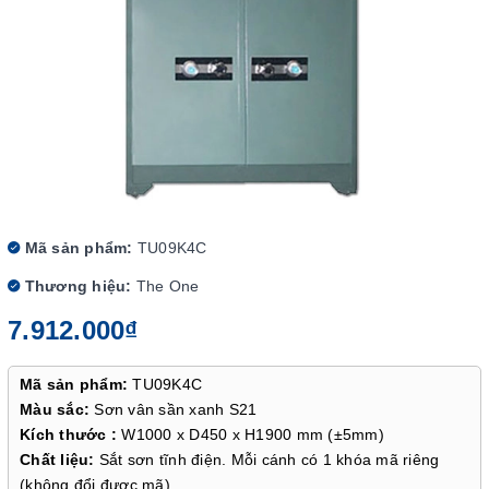
Mã sản phẩm:
TU09K4C
Thương hiệu:
The One
7.912.000₫
Mã sản phẩm:
TU09K4C
Màu sắc:
Sơn vân sần xanh S21
Kích thước :
W1000 x D450 x H1900 mm (±5mm)
C
hất liệu:
Sắt sơn tĩnh điện. Mỗi cánh có 1 khóa mã riêng
(không đổi được mã)