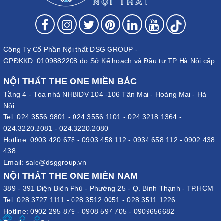
Công Ty Cổ Phần Nội thất DSG GROUP -
GPĐKKD: 0109882208 do Sở Kế hoạch và Đầu tư TP Hà Nội cấp.
NỘI THẤT THE ONE MIỀN BẮC
Tầng 4 - Tòa nhà NHBIDV 104 -106 Tân Mai - Hoàng Mai - Hà
Nội
Tel:
024.3556.9801
-
024.3556.1101
-
024.3218.1364
-
024.3220.2081
-
024.3220.2080
Hotline:
0903 420 678
-
0903 458 112
-
0934 658 112
-
0902 438
438
Email:
sale@dsggroup.vn
NỘI THẤT THE ONE MIỀN NAM
389 - 391 Điện Biên Phủ - Phường 25 - Q. Bình Thạnh - TP.HCM
Tel:
028.3727.1111
-
028.3512.0051
-
028.3511.1226
Hotline:
0902 295 879
-
0908 597 705
-
0909656682