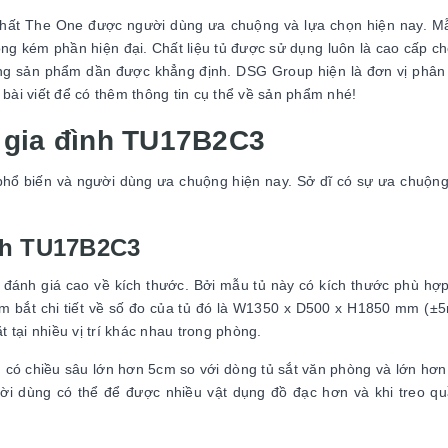
thất The One được người dùng ưa chuộng và lựa chọn hiện nay. M
ng kém phần hiện đại. Chất liệu tủ được sử dụng luôn là cao cấp ch
ợng sản phẩm dần được khẳng định. DSG Group hiện là đơn vị phân
bài viết để có thêm thông tin cụ thể về sản phẩm nhé!
t gia đình TU17B2C3
hổ biến và người dùng ưa chuộng hiện nay. Sở dĩ có sự ưa chuộn
ình TU17B2C3
ánh giá cao về kích thước. Bởi mẫu tủ này có kích thước phù hợp
ắm bắt chi tiết về số đo của tủ đó là W1350 x D500 x H1850 mm (±
t tại nhiều vị trí khác nhau trong phòng.
, có chiều sâu lớn hơn 5cm so với dòng tủ sắt văn phòng và lớn hơ
gười dùng có thể để được nhiều vật dụng đồ đạc hơn và khi treo q