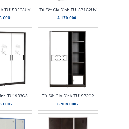
ình TU15B2C3UV
Tủ Sắt Gia Đình TU15B1C2UV
6.000₫
4.179.000₫
Đình TU19B3C3
Tủ Sắt Gia Đình TU19B2C2
8.000₫
6.908.000₫