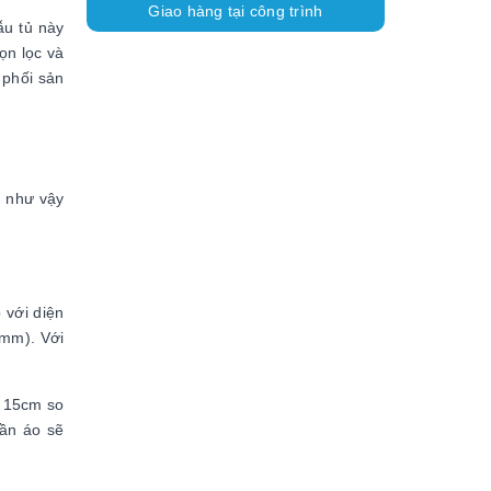
Giao hàng tại công trình
ẫu tủ này
ọn lọc và
 phối sản
g như vậy
 với diện
5mm). Với
n 15cm so
uần áo sẽ