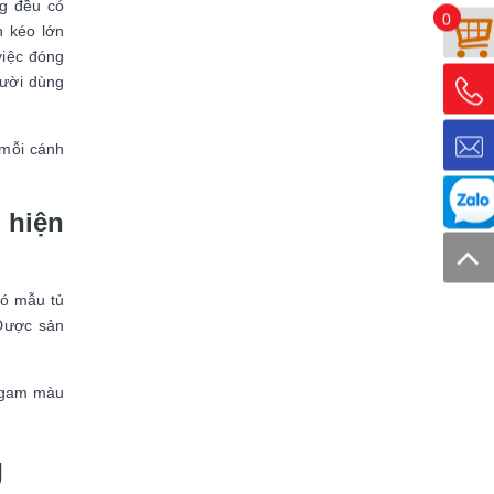
ng đều có
0
n kéo lớn
việc đóng
gười dùng
 mỗi cánh
 hiện
đó mẫu tủ
Được sản
à gam màu
g