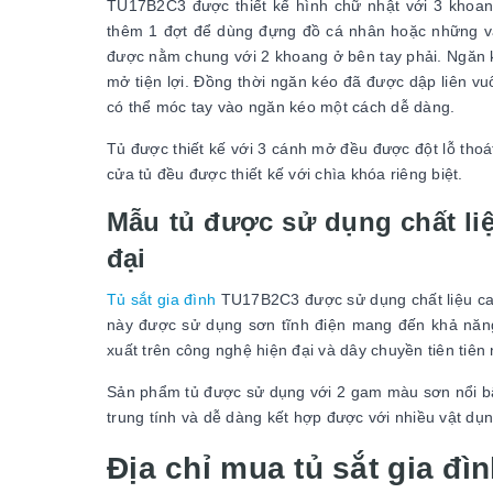
TU17B2C3 được thiết kế hình chữ nhật với 3 khoan
thêm 1 đợt để dùng đựng đồ cá nhân hoặc những vật
được nằm chung với 2 khoang ở bên tay phải. Ngăn k
mở tiện lợi. Đồng thời ngăn kéo đã được dập liên vu
có thể móc tay vào ngăn kéo một cách dễ dàng.
Tủ được thiết kế với 3 cánh mở đều được đột lỗ th
cửa tủ đều được thiết kế với chìa khóa riêng biệt.
Mẫu tủ được sử dụng chất liệ
đại
Tủ sắt gia đình
TU17B2C3 được sử dụng chất liệu ca
này được sử dụng sơn tĩnh điện mang đến khả năn
xuất trên công nghệ hiện đại và dây chuyền tiên tiên
Sản phẩm tủ được sử dụng với 2 gam màu sơn nổi bậ
trung tính và dễ dàng kết hợp được với nhiều vật d
Địa chỉ mua tủ sắt gia đ