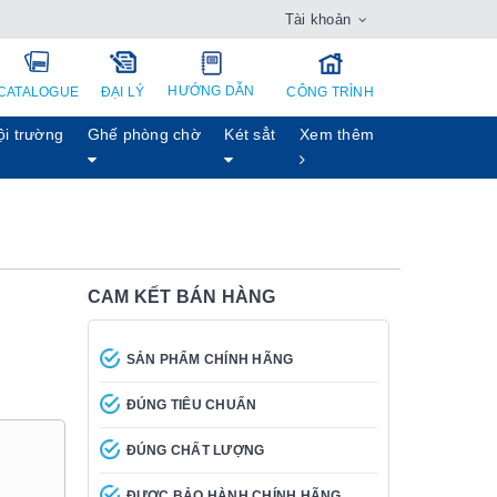
Tài khoản
HƯỚNG DẪN
CATALOGUE
ĐẠI LÝ
CÔNG TRÌNH
ội trường
Ghế phòng chờ
Két sẳt
Xem thêm
CAM KẾT BÁN HÀNG
SẢN PHẨM CHÍNH HÃNG
ĐÚNG TIÊU CHUẨN
ĐÚNG CHẤT LƯỢNG
ĐƯỢC BẢO HÀNH CHÍNH HÃNG