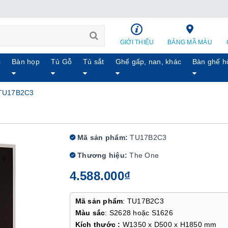
GIỚI THIỆU
BẢNG MÃ MÀU
c
Bàn họp
Tủ Gỗ
Tủ sắt
Ghế gấp, nan, khác
Bàn ghế h
 TU17B2C3
Mã sản phẩm:
TU17B2C3
Thương hiệu:
The One
4.588.000₫
Mã sản phẩm
: TU17B2C3
Màu sắc
: S2628 hoặc S1626
Kích thước :
W1350 x D500 x H1850 mm