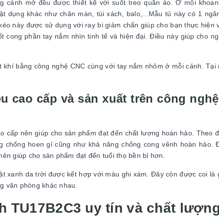
g cánh mở đều được thiết kế với suốt treo quần áo. Ở mỗi khoa
 dụng khác như chăn màn, túi xách, balo,...Mẫu tủ này có 1 ngă
éo này được sử dụng với ray bi giảm chấn giúp cho bạn thực hiện 
ốt cong phần tay nắm nhìn tinh tế và hiện đại. Điều này giúp cho n
oát khí bằng công nghệ CNC cùng với tay nắm nhôm ở mỗi cánh. Tại
u cao cấp và sản xuất trên công nghệ
o cấp nên giúp cho sản phẩm đạt đến chất lượng hoàn hảo. Theo 
g chống hoen gỉ cũng như khả năng chống cong vênh hoàn hảo. 
 nên giúp cho sản phẩm đạt đến tuổi thọ bền bỉ hơn.
t xanh da trời được kết hợp với màu ghi xám. Đây còn được coi l
ụng văn phòng khác nhau.
ình TU17B2C3 uy tín và chất lượn