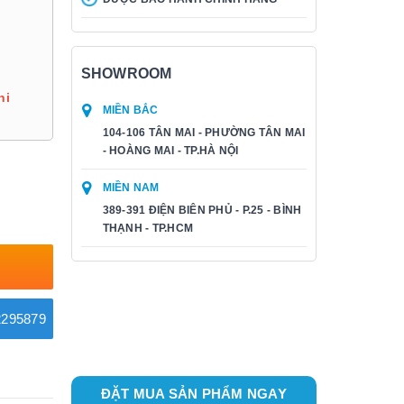
SHOWROOM
hi
MIỀN BẮC
104-106 TÂN MAI - PHƯỜNG TÂN MAI
- HOÀNG MAI - TP.HÀ NỘI
MIỀN NAM
389-391 ĐIỆN BIÊN PHỦ - P.25 - BÌNH
THẠNH - TP.HCM
295879
ĐẶT MUA SẢN PHẨM NGAY