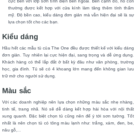
cực bền với lớp sơn tĩnh điện bên ngoài. Bên cạnh đó, nó còn
thường được kết hợp với cửa kính làm tăng thêm tính thẩm
mỹ. Độ bền cao, kiểu dáng đơn giản mà vẫn hiện đại sẽ là sự
lựa chọn tốt cho các bạn.
Kiểu dáng
Hầu hết các mẫu tủ của The One đều được thiết kế với kiểu dáng
đơn giản. Tuy nhiên lại cực hiện đại, sang trọng và dễ ứng dụng.
Khách hàng có thể lắp đắt ở bất kỳ đâu như văn phòng, trường
học, gia đình. Tủ sẽ có 4 khoang lớn mang đến không gian lưu
trữ mở cho người sử dụng.
Màu sắc
Với các doanh nghiệp nên lựa chọn những màu sắc nhẹ nhàng,
tinh tế, trang nhã. Nó sẽ dễ dàng kết hợp hài hòa với nội thất
xung quanh. Đặc biệt chọn tủ cũng nên để ý tới sơn tường. Tốt
nhất là nên chọn tủ có tông màu lạnh như: trắng, xám, đen, be,
nâu gỗ,...