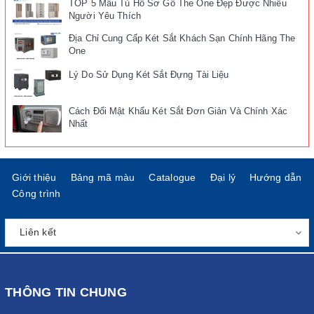
TOP 5 Mẫu Tủ Hồ Sơ Gỗ The One Đẹp Được Nhiều
Người Yêu Thích
Địa Chỉ Cung Cấp Két Sắt Khách Sạn Chính Hãng The
One
Lý Do Sử Dụng Két Sắt Đựng Tài Liệu
Cách Đổi Mật Khẩu Két Sắt Đơn Giản Và Chính Xác
Nhất
Giới thiệu
Bảng mã màu
Catalogue
Đại lý
Hướng dẫn
Công trình
THÔNG TIN CHUNG