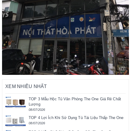
XEM NHIỀU NHẤT
TOP 3 Mẫu Hộc Tủ Văn Phòng The One Giá Rẻ Chất
Lượng
08/07/2026
TOP 4 Lợi Ích Khi Sử Dụng Tủ Tài Liệu Thấp The One
08/07/2026