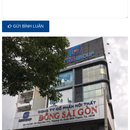
GỬI BÌNH LUẬN