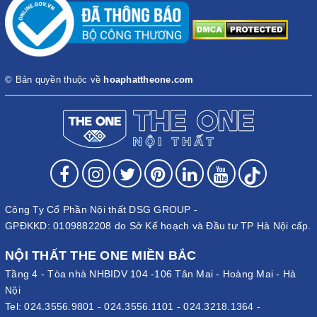
© Bản quyền thuộc về
hoaphattheone.com
Công Ty Cổ Phần Nội thất DSG GROUP -
GPĐKKD: 0109882208 do Sở Kế hoạch và Đầu tư TP Hà Nội cấp.
NỘI THẤT THE ONE MIỀN BẮC
Tầng 4 - Tòa nhà NHBIDV 104 -106 Tân Mai - Hoàng Mai - Hà
Nội
Tel:
024.3556.9801
-
024.3556.1101
-
024.3218.1364
-