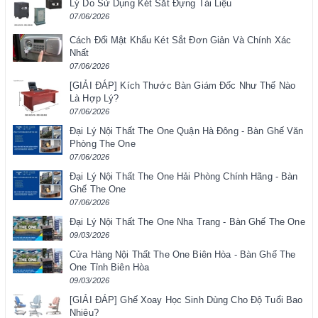
Lý Do Sử Dụng Két Sắt Đựng Tài Liệu
07/06/2026
Cách Đổi Mật Khẩu Két Sắt Đơn Giản Và Chính Xác
Nhất
07/06/2026
[GIẢI ĐÁP] Kích Thước Bàn Giám Đốc Như Thế Nào
Là Hợp Lý?
07/06/2026
Đại Lý Nội Thất The One Quận Hà Đông - Bàn Ghế Văn
Phòng The One
07/06/2026
Đại Lý Nội Thất The One Hải Phòng Chính Hãng - Bàn
Ghế The One
07/06/2026
Đại Lý Nội Thất The One Nha Trang - Bàn Ghế The One
09/03/2026
Cửa Hàng Nội Thất The One Biên Hòa - Bàn Ghế The
One Tỉnh Biên Hòa
09/03/2026
[GIẢI ĐÁP] Ghế Xoay Học Sinh Dùng Cho Độ Tuổi Bao
Nhiêu?