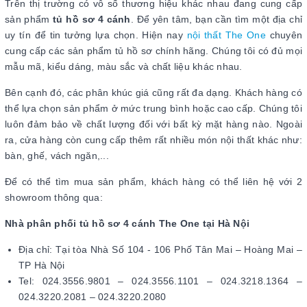
Trên thị trường có vô số thương hiệu khác nhau đang cung cấp
sản phẩm
tủ hồ sơ 4 cánh
. Để yên tâm, bạn cần tìm một địa chỉ
uy tín để tin tưởng lựa chọn. Hiện nay
nội thất The One
chuyên
cung cấp các sản phẩm tủ hồ sơ chính hãng. Chúng tôi có đủ mọi
mẫu mã, kiểu dáng, màu sắc và chất liệu khác nhau.
Bên cạnh đó, các phân khúc giá cũng rất đa dạng. Khách hàng có
thể lựa chọn sản phẩm ở mức trung bình hoặc cao cấp. Chúng tôi
luôn đảm bảo về chất lượng đối với bất kỳ mặt hàng nào. Ngoài
ra, cửa hàng còn cung cấp thêm rất nhiều món nội thất khác như:
bàn, ghế, vách ngăn,...
Để có thể tìm mua sản phẩm, khách hàng có thể liên hệ với 2
showroom thông qua:
Nhà phân phối tủ hồ sơ 4 cánh The One tại Hà Nội
Địa chỉ: Tại tòa Nhà Số 104 - 106 Phố Tân Mai – Hoàng Mai –
TP Hà Nội
Tel: 024.3556.9801 – 024.3556.1101 – 024.3218.1364 –
024.3220.2081 – 024.3220.2080