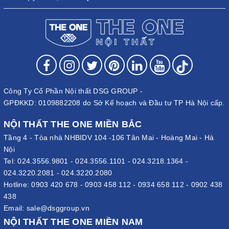
Công Ty Cổ Phần Nội thất DSG GROUP -
GPĐKKD: 0109882208 do Sở Kế hoạch và Đầu tư TP Hà Nội cấp.
NỘI THẤT THE ONE MIỀN BẮC
Tầng 4 - Tòa nhà NHBIDV 104 -106 Tân Mai - Hoàng Mai - Hà
Nội
Tel:
024.3556.9801
-
024.3556.1101
-
024.3218.1364
-
024.3220.2081
-
024.3220.2080
Hotline:
0903 420 678
-
0903 458 112
-
0934 658 112
-
0902 438
438
Email:
sale@dsggroup.vn
NỘI THẤT THE ONE MIỀN NAM