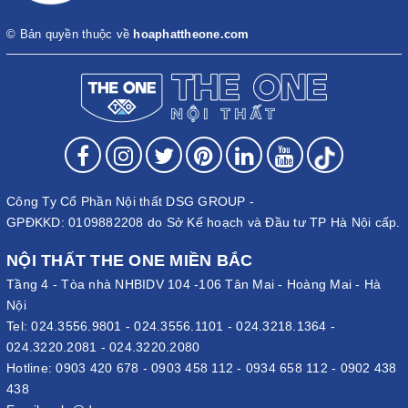
© Bản quyền thuộc về
hoaphattheone.com
Công Ty Cổ Phần Nội thất DSG GROUP -
GPĐKKD: 0109882208 do Sở Kế hoạch và Đầu tư TP Hà Nội cấp.
NỘI THẤT THE ONE MIỀN BẮC
Tầng 4 - Tòa nhà NHBIDV 104 -106 Tân Mai - Hoàng Mai - Hà
Nội
Tel:
024.3556.9801
-
024.3556.1101
-
024.3218.1364
-
024.3220.2081
-
024.3220.2080
Hotline:
0903 420 678
-
0903 458 112
-
0934 658 112
-
0902 438
438