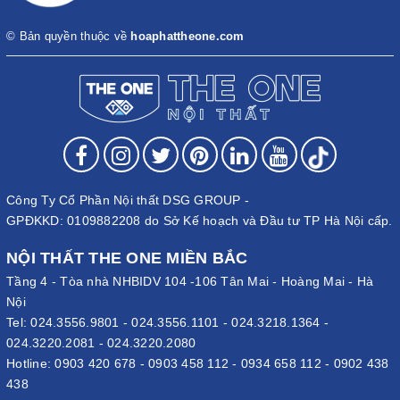
© Bản quyền thuộc về
hoaphattheone.com
Công Ty Cổ Phần Nội thất DSG GROUP -
GPĐKKD: 0109882208 do Sở Kế hoạch và Đầu tư TP Hà Nội cấp.
NỘI THẤT THE ONE MIỀN BẮC
Tầng 4 - Tòa nhà NHBIDV 104 -106 Tân Mai - Hoàng Mai - Hà
Nội
Tel:
024.3556.9801
-
024.3556.1101
-
024.3218.1364
-
024.3220.2081
-
024.3220.2080
Hotline:
0903 420 678
-
0903 458 112
-
0934 658 112
-
0902 438
438