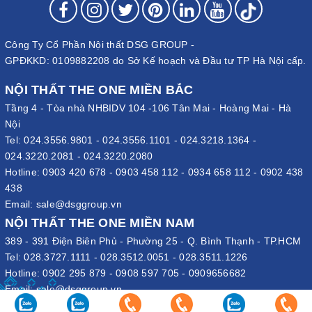
Công Ty Cổ Phần Nội thất DSG GROUP -
GPĐKKD: 0109882208 do Sở Kế hoạch và Đầu tư TP Hà Nội cấp.
NỘI THẤT THE ONE MIỀN BẮC
Tầng 4 - Tòa nhà NHBIDV 104 -106 Tân Mai - Hoàng Mai - Hà
Nội
Tel:
024.3556.9801
-
024.3556.1101
-
024.3218.1364
-
024.3220.2081
-
024.3220.2080
Hotline:
0903 420 678
-
0903 458 112
-
0934 658 112
-
0902 438
438
Email:
sale@dsggroup.vn
NỘI THẤT THE ONE MIỀN NAM
389 - 391 Điện Biên Phủ - Phường 25 - Q. Bình Thạnh - TP.HCM
Tel:
028.3727.1111
-
028.3512.0051
-
028.3511.1226
Hotline:
0902 295 879
-
0908 597 705
-
0909656682
Email:
sale@dsggroup.vn
VĂN PHÒNG TẬP ĐOÀN