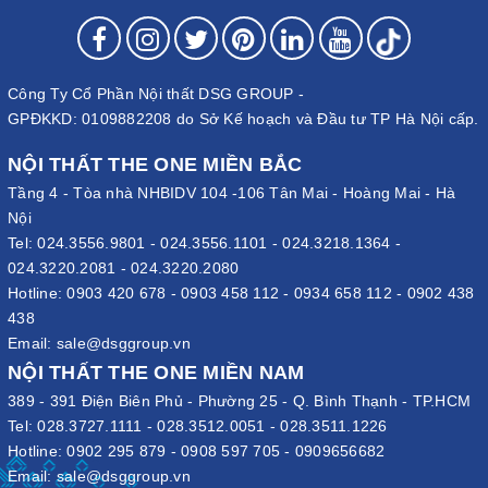
Công Ty Cổ Phần Nội thất DSG GROUP -
GPĐKKD: 0109882208 do Sở Kế hoạch và Đầu tư TP Hà Nội cấp.
NỘI THẤT THE ONE MIỀN BẮC
Tầng 4 - Tòa nhà NHBIDV 104 -106 Tân Mai - Hoàng Mai - Hà
Nội
Tel:
024.3556.9801
-
024.3556.1101
-
024.3218.1364
-
024.3220.2081
-
024.3220.2080
Hotline:
0903 420 678
-
0903 458 112
-
0934 658 112
-
0902 438
438
Email:
sale@dsggroup.vn
NỘI THẤT THE ONE MIỀN NAM
389 - 391 Điện Biên Phủ - Phường 25 - Q. Bình Thạnh - TP.HCM
Tel:
028.3727.1111
-
028.3512.0051
-
028.3511.1226
Hotline:
0902 295 879
-
0908 597 705
-
0909656682
Email:
sale@dsggroup.vn