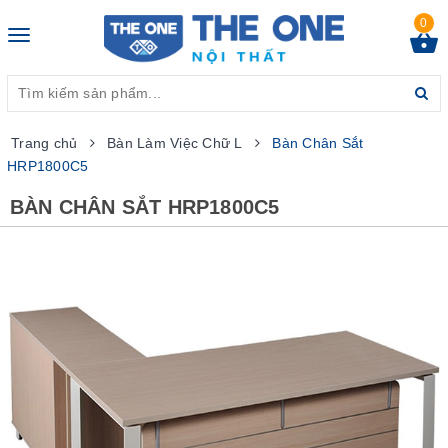
0
Toggle
navigation
Trang chủ
Bàn Làm Việc Chữ L
Bàn Chân Sắt
HRP1800C5
BÀN CHÂN SẮT HRP1800C5