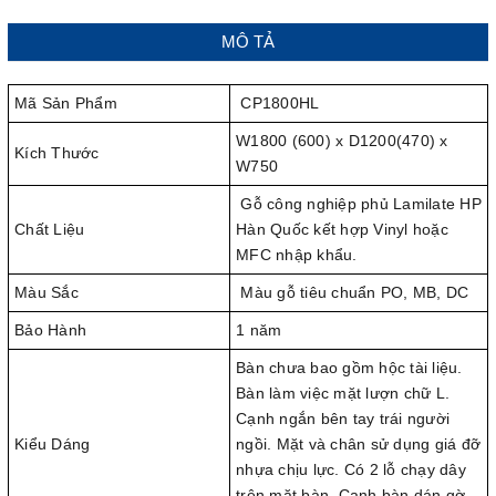
MÔ TẢ
Mã Sản Phẩm
CP1800HL
W1800 (600) x D1200(470) x
Kích Thước
W750
Gỗ công nghiệp phủ Lamilate HP
Chất Liệu
Hàn Quốc kết hợp Vinyl hoặc
MFC nhập khẩu.
Màu Sắc
Màu gỗ tiêu chuẩn PO, MB, DC
Bảo Hành
1 năm
Bàn chưa bao gồm hộc tài liệu.
Bàn làm việc mặt lượn chữ L.
Cạnh ngắn bên tay trái người
Kiểu Dáng
ngồi. Mặt và chân sử dụng giá đỡ
nhựa chịu lực. Có 2 lỗ chạy dây
trên mặt bàn. Cạnh bàn dán gờ