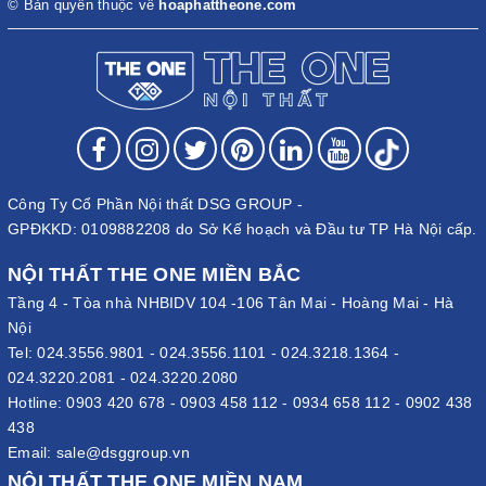
© Bản quyền thuộc về
hoaphattheone.com
Công Ty Cổ Phần Nội thất DSG GROUP -
GPĐKKD: 0109882208 do Sở Kế hoạch và Đầu tư TP Hà Nội cấp.
NỘI THẤT THE ONE MIỀN BẮC
Tầng 4 - Tòa nhà NHBIDV 104 -106 Tân Mai - Hoàng Mai - Hà
Nội
Tel:
024.3556.9801
-
024.3556.1101
-
024.3218.1364
-
024.3220.2081
-
024.3220.2080
Hotline:
0903 420 678
-
0903 458 112
-
0934 658 112
-
0902 438
438
Email:
sale@dsggroup.vn
NỘI THẤT THE ONE MIỀN NAM