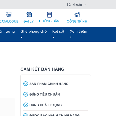
Tài khoản
HƯỚNG DẪN
CATALOGUE
ĐẠI LÝ
CÔNG TRÌNH
ội trường
Ghế phòng chờ
Két sẳt
Xem thêm
CAM KẾT BÁN HÀNG
SẢN PHẨM CHÍNH HÃNG
ĐÚNG TIÊU CHUẨN
ĐÚNG CHẤT LƯỢNG
ĐƯỢC BẢO HÀNH CHÍNH HÃNG