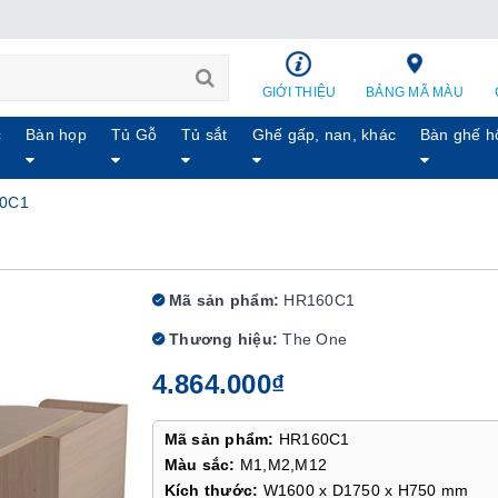
GIỚI THIỆU
BẢNG MÃ MÀU
c
Bàn họp
Tủ Gỗ
Tủ sắt
Ghế gấp, nan, khác
Bàn ghế h
60C1
Mã sản phẩm:
HR160C1
Thương hiệu:
The One
4.864.000₫
Mã sản phẩm:
HR160C1
Màu sắc:
M1,M2,M12
Kích thước:
W1600 x D1750 x H750 mm