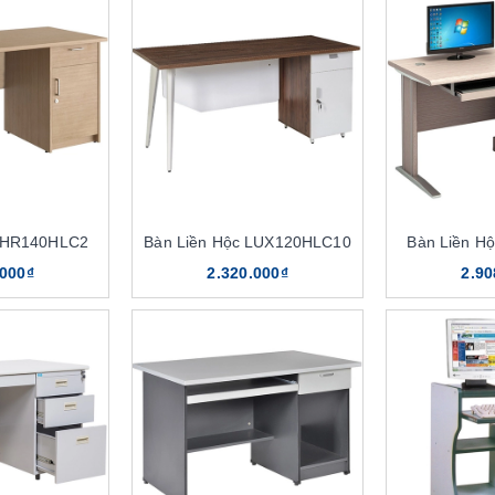
c HR140HLC2
Bàn Liền Hộc LUX120HLC10
Bàn Liền H
.000₫
2.320.000₫
2.90