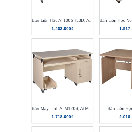
Bàn Liền Hộc AT100SHL3D, AT120SHL3D
1.463.000₫
1.917
Bàn Máy Tính ATM120S, ATM120
Bàn Liền H
1.718.000₫
2.016