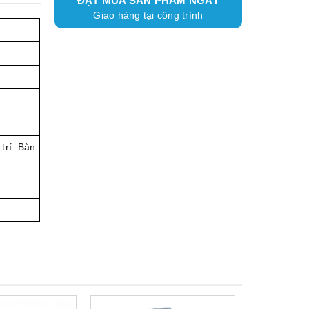
ĐẶT MUA SẢN PHẨM NGAY
Giao hàng tại công trình
trí. Bàn