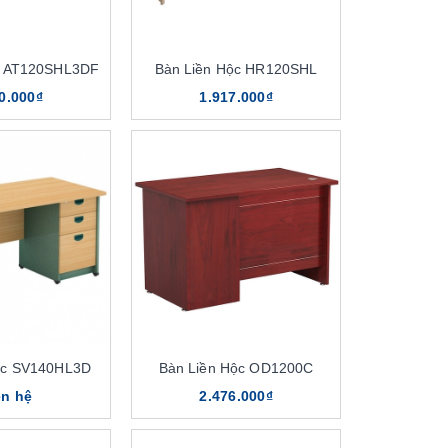
c AT120SHL3DF
Bàn Liền Hộc HR120SHL
0.000₫
1.917.000₫
ộc SV140HL3D
Bàn Liền Hộc OD1200C
ên hệ
2.476.000₫