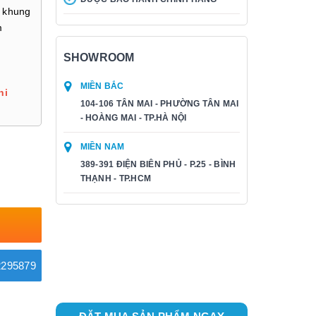
 khung
m
SHOWROOM
MIỀN BẮC
hi
104-106 TÂN MAI - PHƯỜNG TÂN MAI
- HOÀNG MAI - TP.HÀ NỘI
MIỀN NAM
389-391 ĐIỆN BIÊN PHỦ - P.25 - BÌNH
THẠNH - TP.HCM
295879