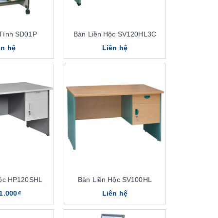
Tính SD01P
Bàn Liền Hộc SV120HL3C
ên hệ
Liên hệ
Hộc HP120SHL
Bàn Liền Hộc SV100HL
1.000₫
Liên hệ