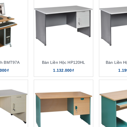
nh BMT97A
Bàn Liền Hộc HP120HL
Bàn Liền 
.000₫
1.132.000₫
1.19