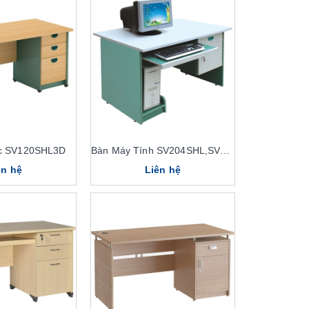
ộc SV120SHL3D
Bàn Máy Tính SV204SHL,SV204HL
ên hệ
Liên hệ