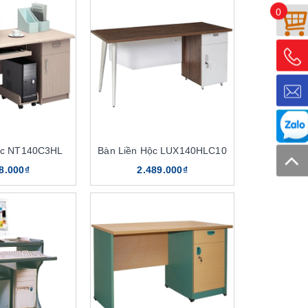
0
ộc NT140C3HL
Bàn Liền Hộc LUX140HLC10
8.000₫
2.489.000₫