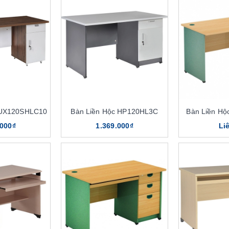
LUX120SHLC10
Bàn Liền Hộc HP120HL3C
Bàn Liền H
.000₫
1.369.000₫
Li