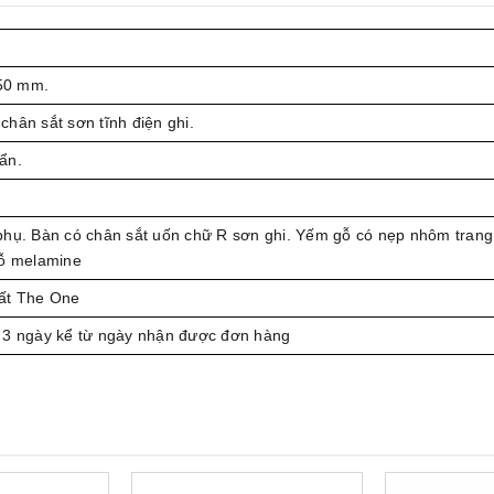
50 mm.
hân sắt sơn tĩnh điện ghi.
ẩn.
phụ. Bàn có chân sắt uốn chữ R sơn ghi. Yếm gỗ có nẹp nhôm trang 
gỗ melamine
ất The One
 3 ngày kể từ ngày nhận được đơn hàng