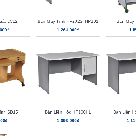
Sắt LC12
Bàn Máy Tính HP202S, HP202
Bàn Máy 
.000₫
1.264.000₫
Li
ính SD15
Bàn Liền Hộc HP100HL
Bàn Liền 
000₫
1.096.000₫
1.11