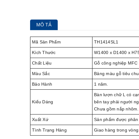
MÔ TẢ
Mã Sản Phẩm
TH1414SL1
Kích Thước
W1400 x D1400 x H7
Chất Liệu
Gỗ công nghiệp MFC c
Màu Sắc
Bảng màu gỗ tiêu chu
Bảo Hành
1 năm.
Bàn lượn chữ L có cạ
Kiểu Dáng
bên tay phải người n
Chưa gồm nắp nhôm.
Xuất Xứ
Sản phẩm được phân 
Tình Trạng Hàng
Giao hàng trong vòng