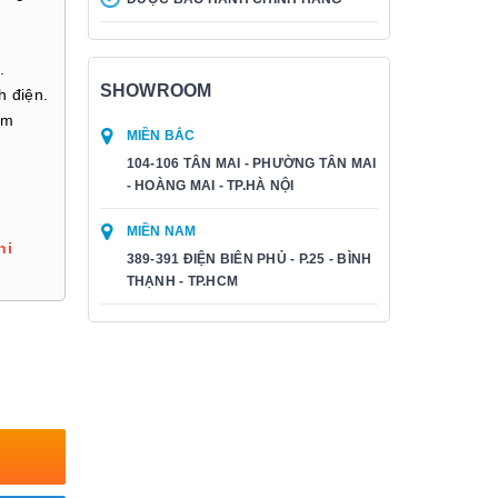
.
SHOWROOM
h điện.
ôm
MIỀN BẮC
104-106 TÂN MAI - PHƯỜNG TÂN MAI
- HOÀNG MAI - TP.HÀ NỘI
MIỀN NAM
hi
389-391 ĐIỆN BIÊN PHỦ - P.25 - BÌNH
THẠNH - TP.HCM