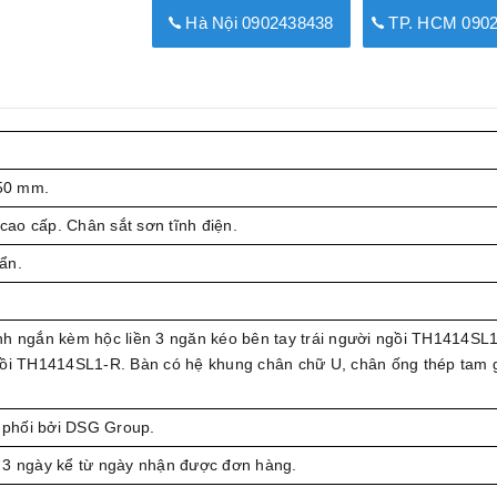
Hà Nội 0902438438
TP. HCM 0902
50 mm.
ao cấp. Chân sắt sơn tĩnh điện.
ẩn.
nh ngắn kèm hộc liền 3 ngăn kéo bên tay trái người ngồi TH1414SL
gồi TH1414SL1-R. Bàn có hệ khung chân chữ U, chân ống thép tam g
phối bởi DSG Group.
 3 ngày kể từ ngày nhận được đơn hàng.