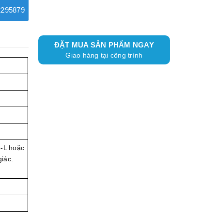
295879
ĐẶT MUA SẢN PHẨM NGAY
Giao hàng tại công trình
1-L hoặc
iác.