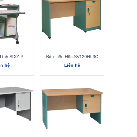
Tính SD01P
Bàn Liền Hộc SV120HL3C
ên hệ
Liên hệ