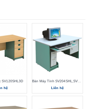
ộc SV120SHL3D
Bàn Máy Tính SV204SHL,SV204HL
ên hệ
Liên hệ