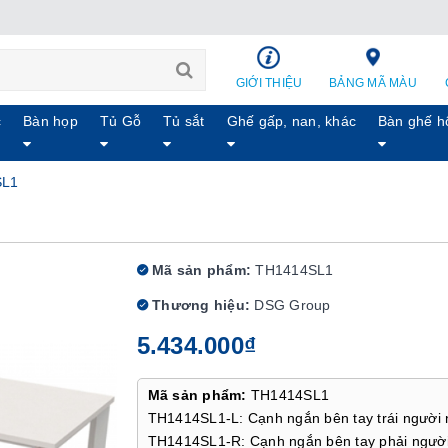
GIỚI THIỆU
BẢNG MÃ MÀU
c
Bàn họp
Tủ Gỗ
Tủ sắt
Ghế gấp, nan, khác
Bàn ghế h
SL1
Mã sản phẩm:
TH1414SL1
Thương hiệu:
DSG Group
5.434.000₫
Mã sản phẩm:
TH1414SL1
TH1414SL1-L: Cạnh ngắn bên tay trái người 
TH1414SL1-R: Cạnh ngắn bên tay phải người