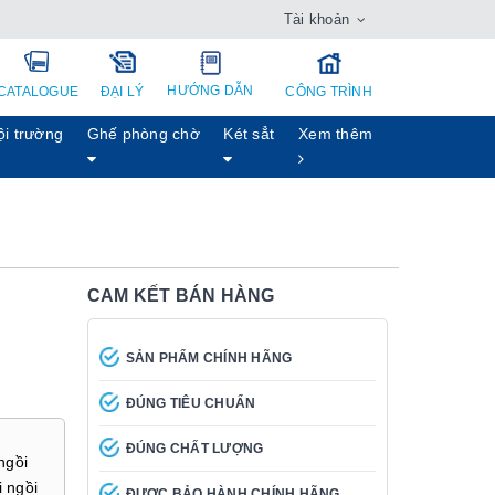
Tài khoản
HƯỚNG DẪN
CATALOGUE
ĐẠI LÝ
CÔNG TRÌNH
ội trường
Ghế phòng chờ
Két sẳt
Xem thêm
CAM KẾT BÁN HÀNG
SẢN PHẨM CHÍNH HÃNG
ĐÚNG TIÊU CHUẨN
ĐÚNG CHẤT LƯỢNG
ngồi
 ngồi
ĐƯỢC BẢO HÀNH CHÍNH HÃNG