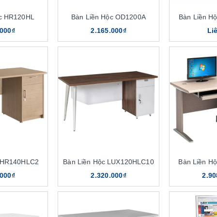
ộc HR120HL
Bàn Liền Hộc OD1200A
Bàn Liền H
.000₫
2.165.000₫
Li
c HR140HLC2
Bàn Liền Hộc LUX120HLC10
Bàn Liền H
.000₫
2.320.000₫
2.90