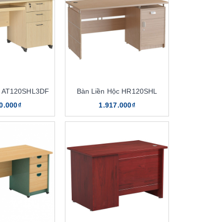
c AT120SHL3DF
Bàn Liền Hộc HR120SHL
0.000₫
1.917.000₫