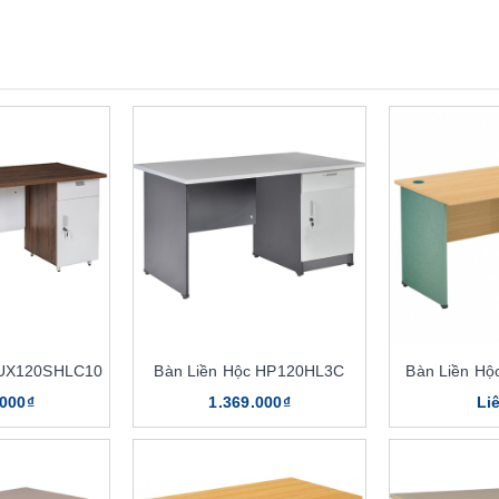
LUX120SHLC10
Bàn Liền Hộc HP120HL3C
Bàn Liền H
.000₫
1.369.000₫
Li