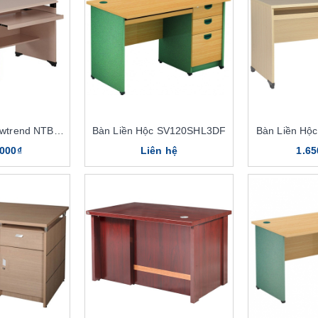
Bàn Liền Hộc Newtrend NTBP02
Bàn Liền Hộc SV120SHL3DF
Bàn Liền Hộ
.000₫
Liên hệ
1.65