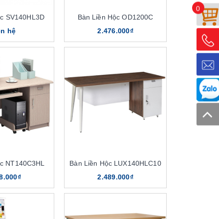
0
ộc SV140HL3D
Bàn Liền Hộc OD1200C
ên hệ
2.476.000₫
ộc NT140C3HL
Bàn Liền Hộc LUX140HLC10
8.000₫
2.489.000₫