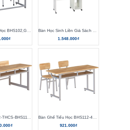
Bàn Ghế Tiểu Học BHS102,GHS102
Bàn Học Sinh Liền Giá Sách BHS401
.000₫
1.548.000₫
Bàn Ghế Cấp 2-THCS-BHS111-6G
Bàn Ghế Tiểu Học BHS112-4G,GHS112-4G
0.000₫
921.000₫