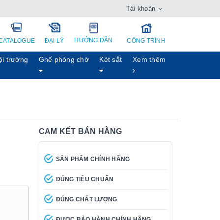
Tài khoản
HƯỚNG DẪN
CATALOGUE
ĐẠI LÝ
CÔNG TRÌNH
ội trường
Ghế phòng chờ
Két sẳt
Xem thêm
CAM KẾT BÁN HÀNG
SẢN PHẨM CHÍNH HÃNG
ĐÚNG TIÊU CHUẨN
ĐÚNG CHẤT LƯỢNG
ĐƯỢC BẢO HÀNH CHÍNH HÃNG