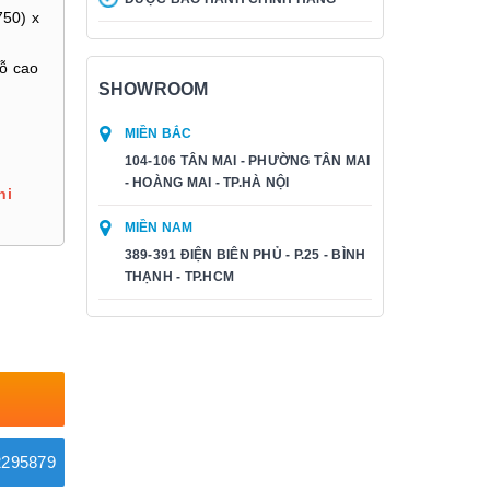
50) x
gỗ cao
SHOWROOM
MIỀN BẮC
104-106 TÂN MAI - PHƯỜNG TÂN MAI
- HOÀNG MAI - TP.HÀ NỘI
hi
MIỀN NAM
389-391 ĐIỆN BIÊN PHỦ - P.25 - BÌNH
THẠNH - TP.HCM
295879