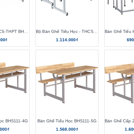
Bàn Ghế TH-THCS-THPT BHS109HP
Bộ Bàn Ghế Tiểu Học - THCS BHS110HP
000₫
1.114.000₫
690
Học BHS111-4G
Bàn Ghế Tiểu Học BHS111-5G
.000₫
1.568.000₫
1.60