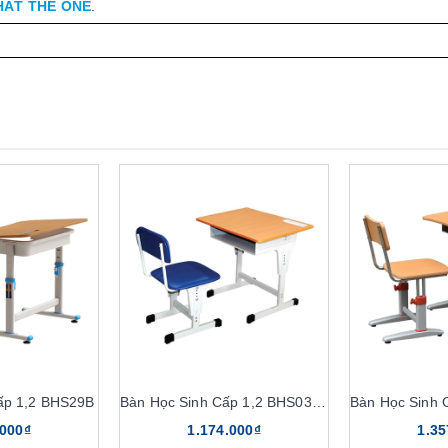
HẤT THE ONE
.
ấp 1,2 BHS29B
Bàn Học Sinh Cấp 1,2 BHS03-1, GHS03-1
.000₫
1.174.000₫
1.35