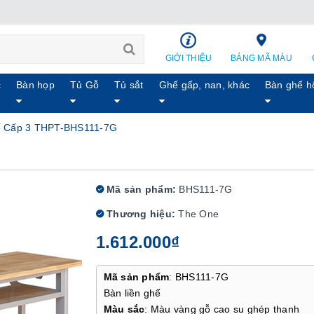
GIỚI THIỆU
BẢNG MÃ MÀU
c
Bàn họp
Tủ Gỗ
Tủ sắt
Ghế gấp, nan, khác
Bàn ghế h
 Cấp 3 THPT-BHS111-7G
Mã sản phẩm:
BHS111-7G
Thương hiệu:
The One
1.612.000₫
Mã sản phẩm
: BHS111-7G
Bàn liền ghế
Màu sắc
: Màu vàng gỗ cao su ghép thanh