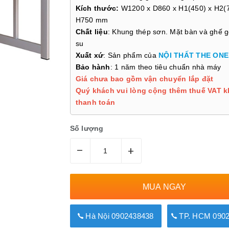
Kích thước:
W1200 x D860 x H1(450) x H2(7
H750 mm
Chất liệu
: Khung thép sơn. Mặt bàn và ghế 
su
Xuất xứ
: Sản phẩm của
NỘI THẤT THE ONE
Bảo hành
: 1 năm theo tiêu chuẩn nhà máy
Giá chưa bao gồm vận chuyển lắp đặt
Quý khách vui lòng cộng thêm thuế VAT k
thanh toán
Số lượng
–
+
MUA NGAY
Hà Nội 0902438438
TP. HCM 0902