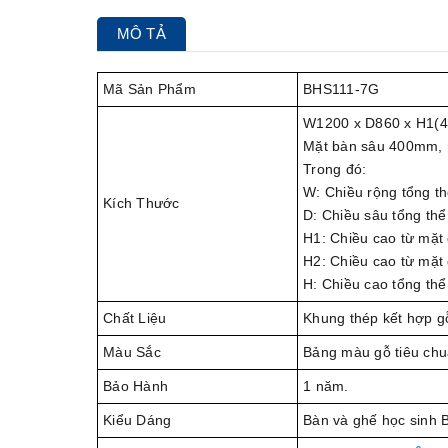
MÔ TẢ
Mã Sản Phẩm
BHS111-7G
W1200 x D860 x H1(4
Mặt bàn sâu 400mm,
Trong đó:
W: Chiều rộng tổng t
Kích Thước
D: Chiều sâu tổng th
H1: Chiều cao từ mặt
H2: Chiều cao từ mặt 
H: Chiều cao tổng thể
Chất Liệu
Khung thép kết hợp g
Màu Sắc
Bảng màu gỗ tiêu chu
Bảo Hành
1 năm.
Kiểu Dáng
Bàn và ghế học sinh