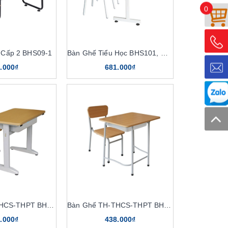
0
 Cấp 2 BHS09-1
Bàn Ghế Tiểu Học BHS101, GHS101
.000₫
681.000₫
Bàn Ghế TH-THCS-THPT BHS106
Bàn Ghế TH-THCS-THPT BHS107
.000₫
438.000₫