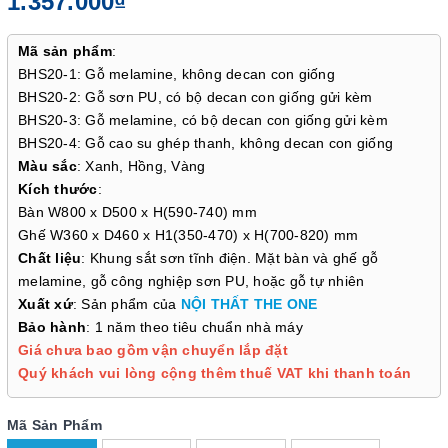
1.357.000₫
Mã sản phẩm
:
BHS20-1: Gỗ melamine, không decan con giống
BHS20-2: Gỗ sơn PU, có bộ decan con giống gửi kèm
BHS20-3: Gỗ melamine, có bộ decan con giống gửi kèm
BHS20-4: Gỗ cao su ghép thanh, không decan con giống
Màu sắc
: Xanh, Hồng, Vàng
Kích thước
:
Bàn W800 x D500 x H(590-740) mm
Ghế W360 x D460 x H1(350-470) x H(700-820) mm
Chất liệu
: Khung sắt sơn tĩnh điện. Mặt bàn và ghế gỗ
melamine, gỗ công nghiệp sơn PU, hoặc gỗ tự nhiên
Xuất xứ
: Sản phẩm của
NỘI THẤT THE ONE
Bảo hành
: 1 năm theo tiêu chuẩn nhà máy
Giá chưa bao gồm vận chuyển lắp đặt
Quý khách vui lòng cộng thêm thuế VAT khi thanh toán
Mã Sản Phẩm