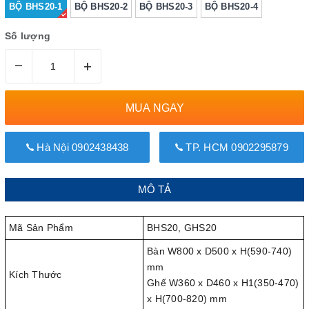
BỘ BHS20-1
BỘ BHS20-2
BỘ BHS20-3
BỘ BHS20-4
Số lượng
–
+
MUA NGAY
Hà Nội 0902438438
TP. HCM 0902295879
MÔ TẢ
Mã Sản Phẩm
BHS20, GHS20
Bàn W800 x D500 x H(590-740)
mm
Kích Thước
Ghế W360 x D460 x H1(350-470)
x H(700-820) mm