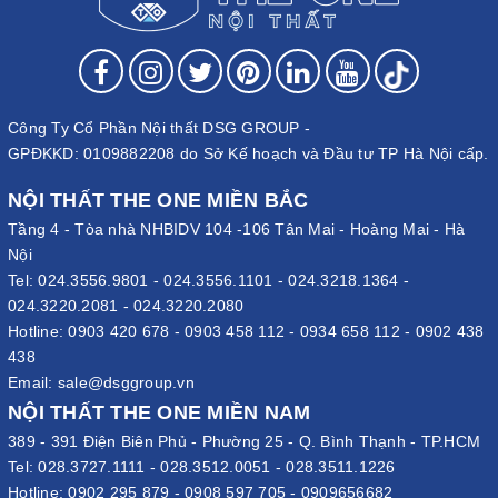
Công Ty Cổ Phần Nội thất DSG GROUP -
GPĐKKD: 0109882208 do Sở Kế hoạch và Đầu tư TP Hà Nội cấp.
NỘI THẤT THE ONE MIỀN BẮC
Tầng 4 - Tòa nhà NHBIDV 104 -106 Tân Mai - Hoàng Mai - Hà
Nội
Tel:
024.3556.9801
-
024.3556.1101
-
024.3218.1364
-
024.3220.2081
-
024.3220.2080
Hotline:
0903 420 678
-
0903 458 112
-
0934 658 112
-
0902 438
438
Email:
sale@dsggroup.vn
NỘI THẤT THE ONE MIỀN NAM
389 - 391 Điện Biên Phủ - Phường 25 - Q. Bình Thạnh - TP.HCM
Tel:
028.3727.1111
-
028.3512.0051
-
028.3511.1226
Hotline:
0902 295 879
-
0908 597 705
-
0909656682