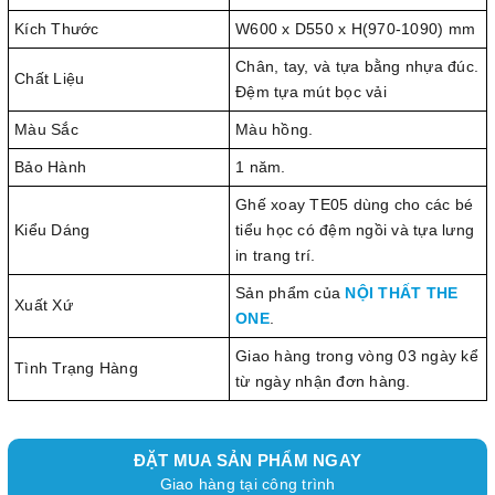
Kích Thước
W600 x D550 x H(970-1090) mm
Chân, tay, và tựa bằng nhựa đúc.
Chất Liệu
Đệm tựa mút bọc vải
Màu Sắc
Màu hồng.
Bảo Hành
1 năm.
Ghế xoay TE05 dùng cho các bé
Kiểu Dáng
tiểu học có đệm ngồi và tựa lưng
in trang trí.
Sản phẩm của
NỘI THẤT THE
Xuất Xứ
ONE
.
Giao hàng trong vòng 03 ngày kể
Tình Trạng Hàng
từ ngày nhận đơn hàng.
ĐẶT MUA SẢN PHẨM NGAY
Giao hàng tại công trình