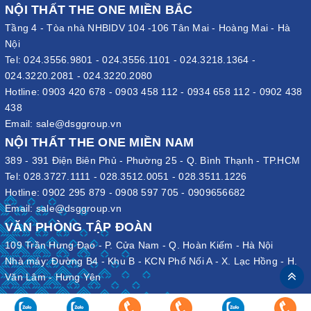
NỘI THẤT THE ONE MIỀN BẮC
Tầng 4 - Tòa nhà NHBIDV 104 -106 Tân Mai - Hoàng Mai - Hà
Nội
Tel:
024.3556.9801
-
024.3556.1101
-
024.3218.1364
-
024.3220.2081
-
024.3220.2080
Hotline:
0903 420 678
-
0903 458 112
-
0934 658 112
-
0902 438
438
Email:
sale@dsggroup.vn
NỘI THẤT THE ONE MIỀN NAM
389 - 391 Điện Biên Phủ - Phường 25 - Q. Bình Thạnh - TP.HCM
Tel:
028.3727.1111
-
028.3512.0051
-
028.3511.1226
Hotline:
0902 295 879
-
0908 597 705
-
0909656682
Email:
sale@dsggroup.vn
VĂN PHÒNG TẬP ĐOÀN
109 Trần Hưng Đạo - P. Cửa Nam - Q. Hoàn Kiếm - Hà Nội
Nhà máy: Đường B4 - Khu B - KCN Phố Nối A - X. Lạc Hồng - H.
Văn Lâm - Hưng Yên