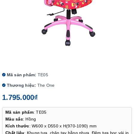
Mã sản phẩm:
TE05
Thương hiệu:
The One
1.795.000₫
Mã sản phẩm
: TE05
Màu sắc
: Hồng
Kích thước
: W600 x D550 x H(970-1090) mm
Chất liệu
: Khung tựa, chân tay bằng nhựa. Đệm tựa bọc vải in