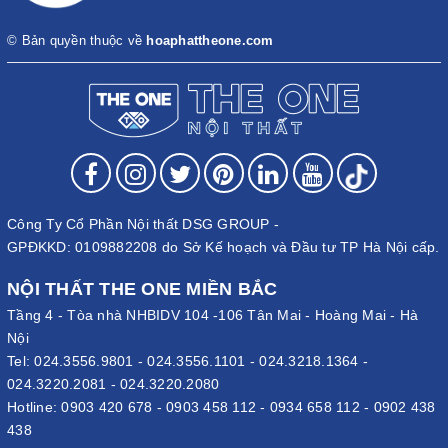
© Bản quyền thuộc về
hoaphattheone.com
Công Ty Cổ Phần Nội thất DSG GROUP -
GPĐKKD: 0109882208 do Sở Kế hoạch và Đầu tư TP Hà Nội cấp.
NỘI THẤT THE ONE MIỀN BẮC
Tầng 4 - Tòa nhà NHBIDV 104 -106 Tân Mai - Hoàng Mai - Hà
Nội
Tel:
024.3556.9801
-
024.3556.1101
-
024.3218.1364
-
024.3220.2081
-
024.3220.2080
Hotline:
0903 420 678
-
0903 458 112
-
0934 658 112
-
0902 438
438