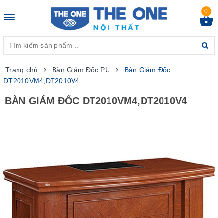
0
Toggle
navigation
Trang chủ
Bàn Giám Đốc PU
Bàn Giám Đốc
DT2010VM4,DT2010V4
BÀN GIÁM ĐỐC DT2010VM4,DT2010V4