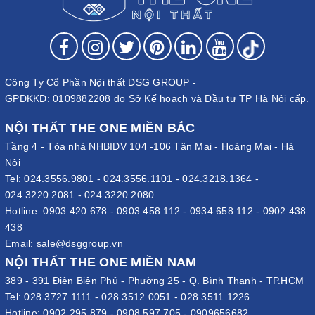
Công Ty Cổ Phần Nội thất DSG GROUP -
GPĐKKD: 0109882208 do Sở Kế hoạch và Đầu tư TP Hà Nội cấp.
NỘI THẤT THE ONE MIỀN BẮC
Tầng 4 - Tòa nhà NHBIDV 104 -106 Tân Mai - Hoàng Mai - Hà
Nội
Tel:
024.3556.9801
-
024.3556.1101
-
024.3218.1364
-
024.3220.2081
-
024.3220.2080
Hotline:
0903 420 678
-
0903 458 112
-
0934 658 112
-
0902 438
438
Email:
sale@dsggroup.vn
NỘI THẤT THE ONE MIỀN NAM
389 - 391 Điện Biên Phủ - Phường 25 - Q. Bình Thạnh - TP.HCM
Tel:
028.3727.1111
-
028.3512.0051
-
028.3511.1226
Hotline:
0902 295 879
-
0908 597 705
-
0909656682