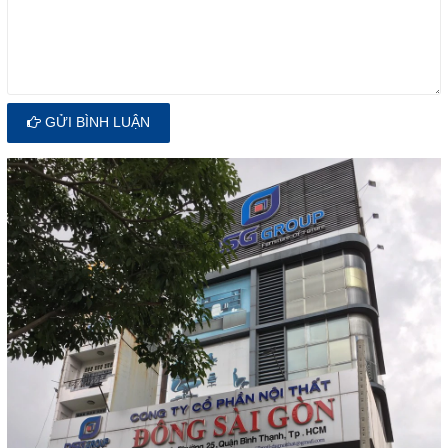
GỬI BÌNH LUẬN