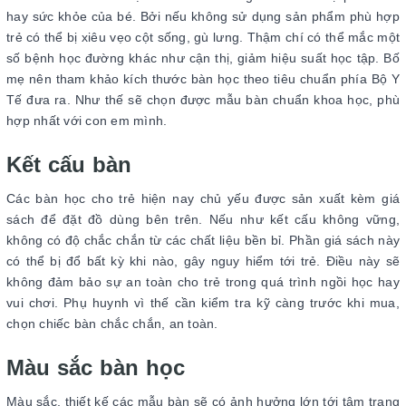
hay sức khỏe của bé. Bởi nếu không sử dụng sản phẩm phù hợp
trẻ có thể bị xiêu vẹo cột sống, gù lưng. Thậm chí có thể mắc một
số bệnh học đường khác như cận thị, giảm hiệu suất học tập. Bố
mẹ nên tham khảo kích thước bàn học theo tiêu chuẩn phía Bộ Y
Tế đưa ra. Như thế sẽ chọn được mẫu bàn chuẩn khoa học, phù
hợp nhất với con em mình.
Kết cấu bàn
Các bàn học cho trẻ hiện nay chủ yếu được sản xuất kèm giá
sách để đặt đồ dùng bên trên. Nếu như kết cấu không vững,
không có độ chắc chắn từ các chất liệu bền bỉ. Phần giá sách này
có thể bị đổ bất kỳ khi nào, gây nguy hiểm tới trẻ. Điều này sẽ
không đảm bảo sự an toàn cho trẻ trong quá trình ngồi học hay
vui chơi. Phụ huynh vì thế cần kiểm tra kỹ càng trước khi mua,
chọn chiếc bàn chắc chắn, an toàn.
Màu sắc bàn học
Màu sắc, thiết kế các mẫu bàn sẽ có ảnh hưởng lớn tới tâm trạng