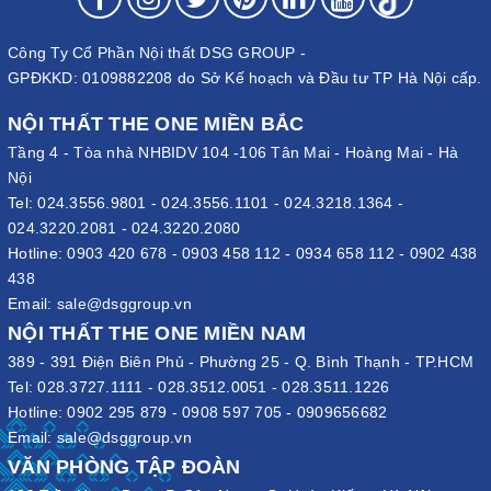
Công Ty Cổ Phần Nội thất DSG GROUP -
GPĐKKD: 0109882208 do Sở Kế hoạch và Đầu tư TP Hà Nội cấp.
NỘI THẤT THE ONE MIỀN BẮC
Tầng 4 - Tòa nhà NHBIDV 104 -106 Tân Mai - Hoàng Mai - Hà
Nội
Tel:
024.3556.9801
-
024.3556.1101
-
024.3218.1364
-
024.3220.2081
-
024.3220.2080
Hotline:
0903 420 678
-
0903 458 112
-
0934 658 112
-
0902 438
438
Email:
sale@dsggroup.vn
NỘI THẤT THE ONE MIỀN NAM
389 - 391 Điện Biên Phủ - Phường 25 - Q. Bình Thạnh - TP.HCM
Tel:
028.3727.1111
-
028.3512.0051
-
028.3511.1226
Hotline:
0902 295 879
-
0908 597 705
-
0909656682
Email:
sale@dsggroup.vn
VĂN PHÒNG TẬP ĐOÀN