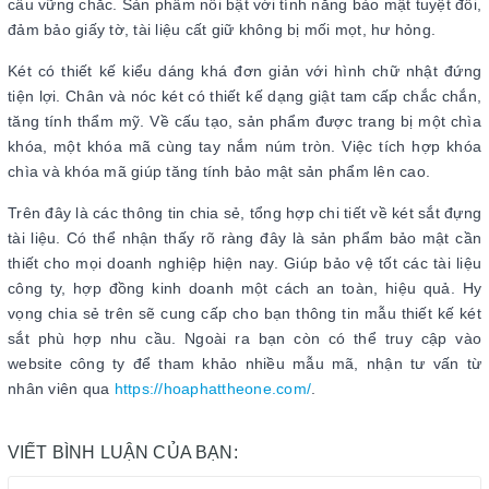
cấu vững chắc. Sản phẩm nổi bật với tính năng bảo mật tuyệt đối,
đảm bảo giấy tờ, tài liệu cất giữ không bị mối mọt, hư hỏng.
Két có thiết kế kiểu dáng khá đơn giản với hình chữ nhật đứng
tiện lợi. Chân và nóc két có thiết kế dạng giật tam cấp chắc chắn,
tăng tính thẩm mỹ. Về cấu tạo, sản phẩm được trang bị một chìa
khóa, một khóa mã cùng tay nắm núm tròn. Việc tích hợp khóa
chìa và khóa mã giúp tăng tính bảo mật sản phẩm lên cao.
Trên đây là các thông tin chia sẻ, tổng hợp chi tiết về két sắt đựng
tài liệu. Có thể nhận thấy rõ ràng đây là sản phẩm bảo mật cần
thiết cho mọi doanh nghiệp hiện nay. Giúp bảo vệ tốt các tài liệu
công ty, hợp đồng kinh doanh một cách an toàn, hiệu quả. Hy
vọng chia sẻ trên sẽ cung cấp cho bạn thông tin mẫu thiết kế két
sắt phù hợp nhu cầu. Ngoài ra bạn còn có thể truy cập vào
website công ty để tham khảo nhiều mẫu mã, nhận tư vấn từ
nhân viên qua
https://hoaphattheone.com/
.
VIẾT BÌNH LUẬN CỦA BẠN: