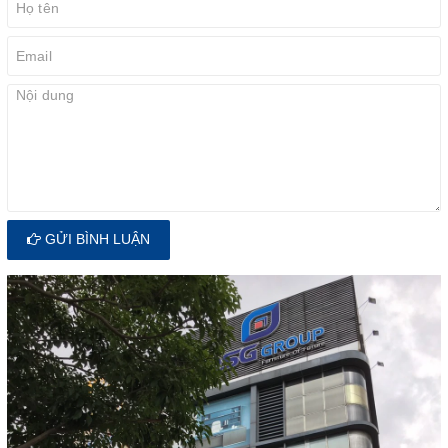
GỬI BÌNH LUẬN