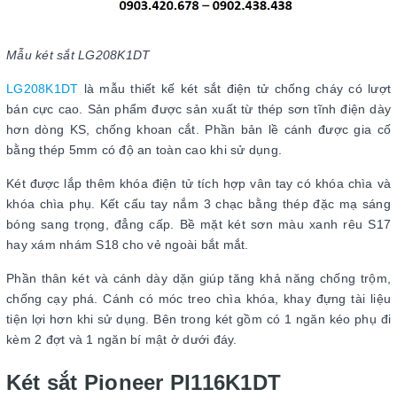
Mẫu két sắt LG208K1DT
LG208K1DT
là mẫu thiết kế két sắt điện tử chống cháy có lượt
bán cực cao. Sản phẩm được sản xuất từ thép sơn tĩnh điện dày
hơn dòng KS, chống khoan cắt. Phần bản lề cánh được gia cố
bằng thép 5mm có độ an toàn cao khi sử dụng.
Két được lắp thêm khóa điện tử tích hợp vân tay có khóa chìa và
khóa chìa phụ. Kết cấu tay nắm 3 chạc bằng thép đặc mạ sáng
bóng sang trọng, đẳng cấp. Bề mặt két sơn màu xanh rêu S17
hay xám nhám S18 cho vẻ ngoài bắt mắt.
Phần thân két và cánh dày dặn giúp tăng khả năng chống trộm,
chống cạy phá. Cánh có móc treo chìa khóa, khay đựng tài liệu
tiện lợi hơn khi sử dụng. Bên trong két gồm có 1 ngăn kéo phụ đi
kèm 2 đợt và 1 ngăn bí mật ở dưới đáy.
Két sắt Pioneer PI116K1DT