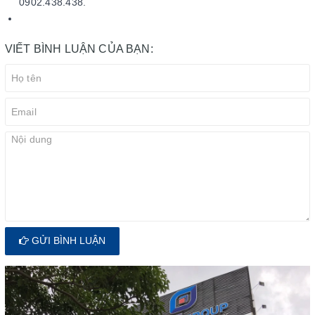
0902.438.438.
VIẾT BÌNH LUẬN CỦA BẠN:
GỬI BÌNH LUẬN