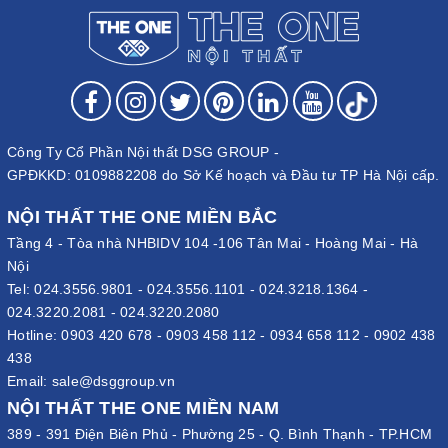
Công Ty Cổ Phần Nội thất DSG GROUP -
GPĐKKD: 0109882208 do Sở Kế hoạch và Đầu tư TP Hà Nội cấp.
NỘI THẤT THE ONE MIỀN BẮC
Tầng 4 - Tòa nhà NHBIDV 104 -106 Tân Mai - Hoàng Mai - Hà
Nội
Tel:
024.3556.9801
-
024.3556.1101
-
024.3218.1364
-
024.3220.2081
-
024.3220.2080
Hotline:
0903 420 678
-
0903 458 112
-
0934 658 112
-
0902 438
438
Email:
sale@dsggroup.vn
NỘI THẤT THE ONE MIỀN NAM
389 - 391 Điện Biên Phủ - Phường 25 - Q. Bình Thạnh - TP.HCM