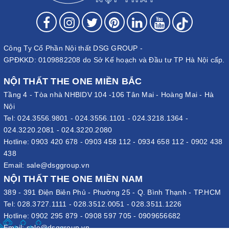
Công Ty Cổ Phần Nội thất DSG GROUP -
GPĐKKD: 0109882208 do Sở Kế hoạch và Đầu tư TP Hà Nội cấp.
NỘI THẤT THE ONE MIỀN BẮC
Tầng 4 - Tòa nhà NHBIDV 104 -106 Tân Mai - Hoàng Mai - Hà
Nội
Tel:
024.3556.9801
-
024.3556.1101
-
024.3218.1364
-
024.3220.2081
-
024.3220.2080
Hotline:
0903 420 678
-
0903 458 112
-
0934 658 112
-
0902 438
438
Email:
sale@dsggroup.vn
NỘI THẤT THE ONE MIỀN NAM
389 - 391 Điện Biên Phủ - Phường 25 - Q. Bình Thạnh - TP.HCM
Tel:
028.3727.1111
-
028.3512.0051
-
028.3511.1226
Hotline:
0902 295 879
-
0908 597 705
-
0909656682
Email:
sale@dsggroup.vn