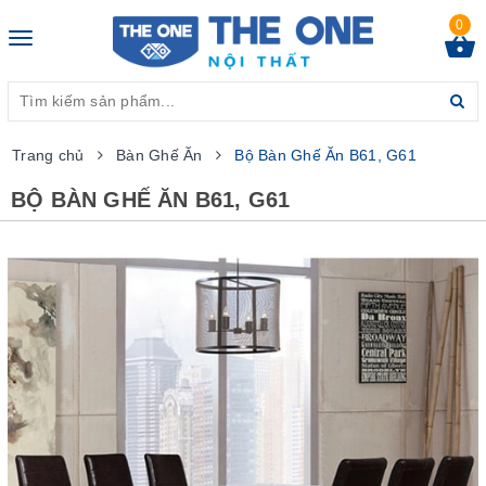
0
Toggle
navigation
Trang chủ
Bàn Ghế Ăn
Bộ Bàn Ghế Ăn B61, G61
BỘ BÀN GHẾ ĂN B61, G61