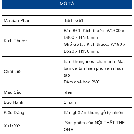
MÔ TẢ
Mã Sản Phẩm
B61, G61
Bàn B61: Kích thước: W1600 x
D800 x H750 mm.
Kích Thước
Ghế G61: . Kích thước: W450 x
D520 x H990 mm.
Bàn khung inox, chân tĩnh. Mặt
bàn đá tự nhiên phủ vân nhân
Chất Liệu
tạo
Đệm ghế bọc PVC
Màu Sắc
đen
Bảo Hành
1 năm
Kiểu Dáng
Bàn ghế ăn khung gỗ tự nhiên
Sản phẩm của NỘI THẤT THE
Xuất Xứ
ONE