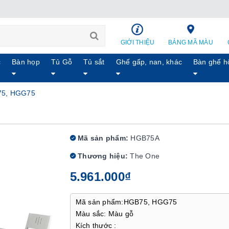
GIỚI THIỆU
BẢNG MÃ MÀU
c
Bàn họp
Tủ Gỗ
Tủ sắt
Ghế gấp, nan, khác
Bàn ghế h
75, HGG75
Mã sản phẩm:
HGB75A
Thương hiệu:
The One
5.961.000₫
Mã sản phẩm:HGB75, HGG75
Màu sắc: Màu gỗ
Kích thước :