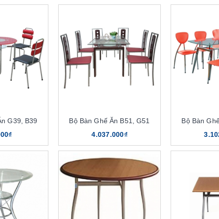
Ăn G39, B39
Bộ Bàn Ghế Ăn B51, G51
Bộ Bàn Ghế
000₫
4.037.000₫
3.10