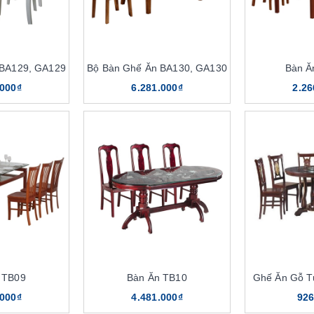
 BA129, GA129
Bộ Bàn Ghế Ăn BA130, GA130
Bàn Ă
.000₫
6.281.000₫
2.26
 TB09
Bàn Ăn TB10
Ghế Ăn Gỗ T
.000₫
4.481.000₫
926