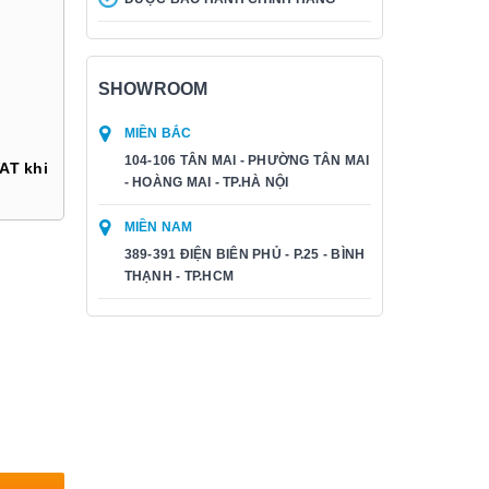
SHOWROOM
MIỀN BẮC
104-106 TÂN MAI - PHƯỜNG TÂN MAI
AT khi
- HOÀNG MAI - TP.HÀ NỘI
MIỀN NAM
389-391 ĐIỆN BIÊN PHỦ - P.25 - BÌNH
THẠNH - TP.HCM