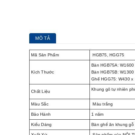
MÔ TẢ
Mã Sản Phẩm
HGB75, HGG75
Bàn HGB75A: W1600 
Kích Thước
Bàn HGB75B: W1300 
Ghế HGG75: W430 x
Khung gô tự nhiên ph
Chất Liệu
Màu Sắc
Màu trắng
Bảo Hành
1 năm
Kiểu Dáng
Bàn ghế ăn khung gỗ 
Xuất Xứ
Sản phẩm của NỘI 