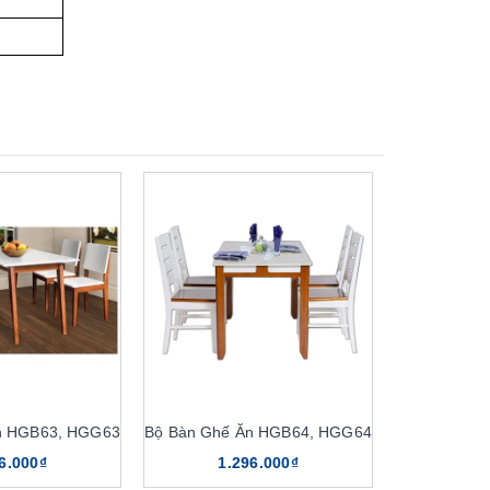
n HGB63, HGG63
Bộ Bàn Ghế Ăn HGB64, HGG64
6.000₫
1.296.000₫