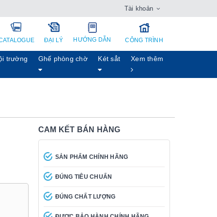
Tài khoản
HƯỚNG DẪN
CATALOGUE
ĐẠI LÝ
CÔNG TRÌNH
ội trường
Ghế phòng chờ
Két sẳt
Xem thêm
CAM KẾT BÁN HÀNG
SẢN PHẨM CHÍNH HÃNG
ĐÚNG TIÊU CHUẨN
ĐÚNG CHẤT LƯỢNG
ĐƯỢC BẢO HÀNH CHÍNH HÃNG