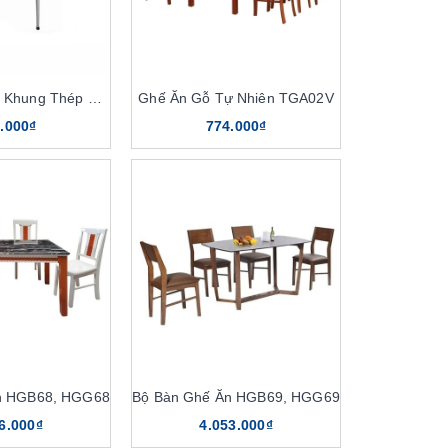
Chân Bàn Tĩnh Khung Thép KB20B
Ghế Ăn Gỗ Tự Nhiên TGA02V
.000₫
774.000₫
n HGB68, HGG68
Bộ Bàn Ghế Ăn HGB69, HGG69
6.000₫
4.053.000₫