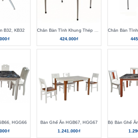
n B32, KB32
Chân Bàn Tĩnh Khung Thép KB20A
.000₫
424.000₫
445
GB66, HGG66
Bàn Ghế Ăn HGB67, HGG67
Bộ Bàn Ghế Ă
.000₫
1.241.000₫
1.29