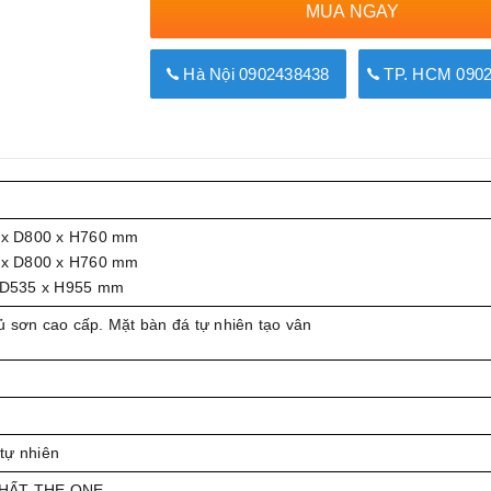
MUA NGAY
Hà Nội 0902438438
TP. HCM 0902
x D800 x H760 mm
x D800 x H760 mm
 D535 x H955 mm
ủ sơn cao cấp. Mặt bàn đá tự nhiên tạo vân
tự nhiên
THẤT THE ONE