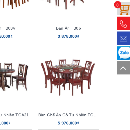
0
n TB03V
Bàn Ăn TB06
6.000₫
3.878.000₫
ự Nhiên TGA21
Bàn Ghế Ăn Gỗ Tự Nhiên TGA21V, TB21V
.000₫
5.976.000₫