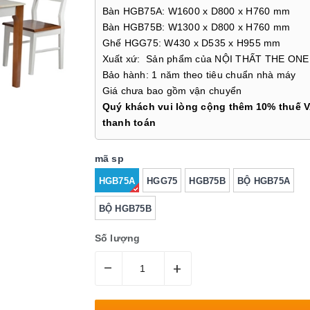
Bàn HGB75A: W1600 x D800 x H760 mm
Bàn HGB75B: W1300 x D800 x H760 mm
Ghế HGG75: W430 x D535 x H955 mm
Xuất xứ: Sản phẩm của NỘI THẤT THE ONE
Bảo hành: 1 năm theo tiêu chuẩn nhà máy
Giá chưa bao gồm vận chuyển
Quý khách vui lòng cộng thêm 10% thuế V
thanh toán
mã sp
HGB75A
HGG75
HGB75B
BỘ HGB75A
BỘ HGB75B
Số lượng
–
+