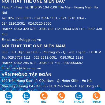
NỘI THẤT THE ONE MIỀN BẮC
Tầng 4 - Tòa nhà NHBIDV 104 -106 Tân Mai - Hoàng Mai - Hà
Nội
Tel:
024.3556.9801
-
024.3556.1101
-
024.3218.1364
-
024.3220.2081
-
024.3220.2080
Hotline:
0903 420 678
-
0903 458 112
-
0934 658 112
-
0902 438
438
Email:
sale@dsggroup.vn
NỘI THẤT THE ONE MIỀN NAM
389 - 391 Điện Biên Phủ - Phường 25 - Q. Bình Thạnh - TP.HCM
Tel:
028.3727.1111
-
028.3512.0051
-
028.3511.1226
Hotline:
0902 295 879
-
0908 597 705
-
0909656682
Email:
sale@dsggroup.vn
VĂN PHÒNG TẬP ĐOÀN
109 Trần Hưng Đạo - P. Cửa Nam - Q. Hoàn Kiếm - Hà Nội
Nhà máy: Đường B4 - Khu B - KCN Phố Nối A - X. Lạc Hồng - H.
Văn Lâm - Hưng Yên
HN1
HN2
HN1
HN2
TP.HCM
TP.HCM