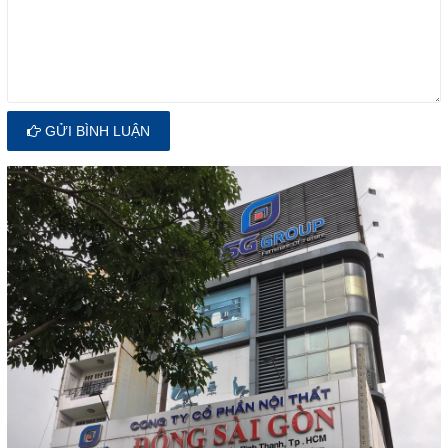
GỬI BÌNH LUẬN