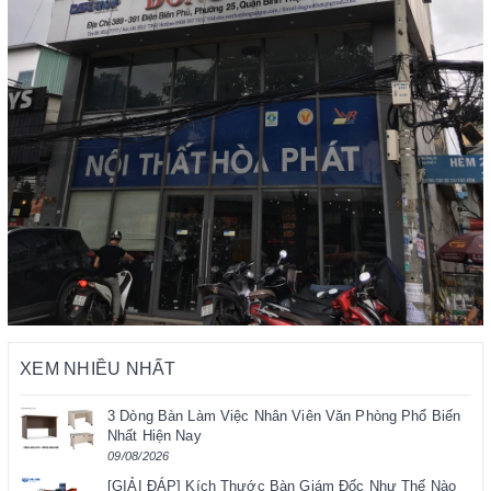
XEM NHIỀU NHẤT
3 Dòng Bàn Làm Việc Nhân Viên Văn Phòng Phổ Biến
Nhất Hiện Nay
09/08/2026
[GIẢI ĐÁP] Kích Thước Bàn Giám Đốc Như Thế Nào