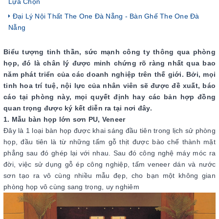
Lựa Chọn
Đại Lý Nội Thất The One Đà Nẵng - Bàn Ghế The One Đà
Nẵng
Biểu tượng tinh thần, sức mạnh công ty thông qua phòng
họp, đó là chân lý được minh chứng rõ ràng nhất qua bao
năm phát triển của các doanh nghiệp trên thế giới. Bởi, mọi
tinh hoa trí tuệ, nội lực của nhân viên sẽ được đề xuất, báo
cáo tại phòng này, mọi quyết định hay các bản hợp đồng
quan trọng được ký kết diễn ra tại nơi đây.
1. Mẫu bàn họp lớn sơn PU, Veneer
Đây là 1 loại bàn họp được khai sáng đầu tiên trong lịch sử phòng
họp, đầu tiên là từ những tấm gỗ thịt được bào chế thành mặt
phẳng sau đó ghép lại với nhau. Sau đó công nghệ máy móc ra
đời, việc sử dụng gỗ ép công nghiệp, tấm veneer dán và nước
sơn tạo ra vô cùng nhiều mẫu đẹp, cho bạn một không gian
phòng họp vô cùng sang trọng, uy nghiêm