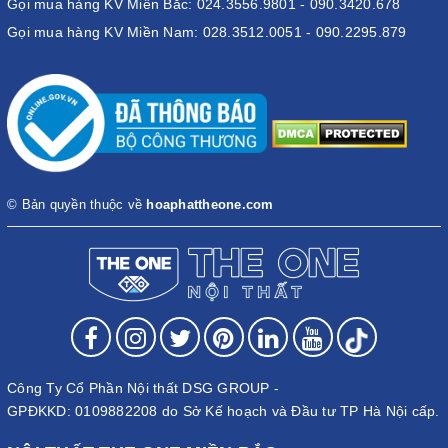
Gọi mua hàng KV Miền Bắc: 024.3556.9801 - 090.3420.678
Gọi mua hàng KV Miền Nam: 028.3512.0051 - 090.2295.879
© Bản quyền thuộc về
hoaphattheone.com
Công Ty Cổ Phần Nội thất DSG GROUP -
GPĐKKD: 0109882208 do Sở Kế hoạch và Đầu tư TP Hà Nội cấp.