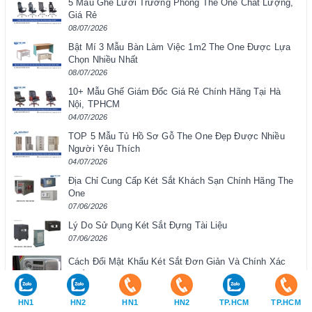
5 Mẫu Ghế Lưới Trưởng Phòng The One Chất Lượng,
Giá Rẻ
08/07/2026
Bật Mí 3 Mẫu Bàn Làm Việc 1m2 The One Được Lựa
Chọn Nhiều Nhất
08/07/2026
10+ Mẫu Ghế Giám Đốc Giá Rẻ Chính Hãng Tại Hà
Nội, TPHCM
04/07/2026
TOP 5 Mẫu Tủ Hồ Sơ Gỗ The One Đẹp Được Nhiều
Người Yêu Thích
04/07/2026
Địa Chỉ Cung Cấp Két Sắt Khách Sạn Chính Hãng The
One
07/06/2026
Lý Do Sử Dụng Két Sắt Đựng Tài Liệu
07/06/2026
Cách Đổi Mật Khẩu Két Sắt Đơn Giản Và Chính Xác
Nhất
07/06/2026
HN1
HN2
HN1
HN2
TP.HCM
TP.HCM
[GIẢI ĐÁP] Kích Thước Bàn Giám Đốc Như Thế Nào