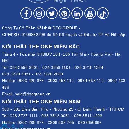
Công Ty Cổ Phần Nội thất DSG GROUP -
GPĐKKD: 0109882208 do Sở Kế hoạch và Đầu tư TP Hà Nội cấp.
NỘI THẤT THE ONE MIỀN BẮC
Tầng 4 - Tòa nhà NHBIDV 104 -106 Tân Mai - Hoàng Mai - Hà
Nội
Tel:
024.3556.9801
-
024.3556.1101
-
024.3218.1364
-
024.3220.2081
-
024.3220.2080
Hotline:
0903 420 678
-
0903 458 112
-
0934 658 112
-
0902 438
438
Email:
sale@dsggroup.vn
NỘI THẤT THE ONE MIỀN NAM
389 - 391 Điện Biên Phủ - Phường 25 - Q. Bình Thạnh - TP.HCM
Tel:
028.3727.1111
-
028.3512.0051
-
028.3511.1226
Hotline:
0902 295 879
-
0908 597 705
-
0909656682
Email:
sale@dsggroup.vn