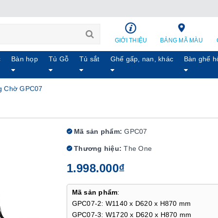
GIỚI THIỆU
BẢNG MÃ MÀU
c
Bàn họp
Tủ Gỗ
Tủ sắt
Ghế gấp, nan, khác
Bàn ghế h
g Chờ GPC07
Mã sản phẩm:
GPC07
Thương hiệu:
The One
1.998.000₫
Mã sản phẩm
:
GPC07-2: W1140 x D620 x H870 mm
GPC07-3: W1720 x D620 x H870 mm