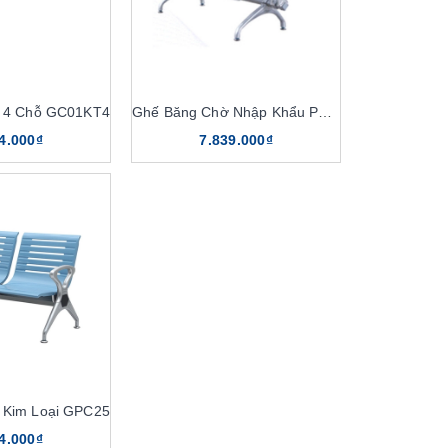
 4 Chỗ GC01KT4
Ghế Băng Chờ Nhập Khẩu PS03I
4.000₫
7.839.000₫
 Kim Loại GPC25
4.000₫