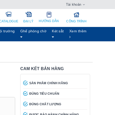
Tài khoản
HƯỚNG DẪN
CATALOGUE
ĐẠI LÝ
CÔNG TRÌNH
ội trường
Ghế phòng chờ
Két sẳt
Xem thêm
CAM KẾT BÁN HÀNG
SẢN PHẨM CHÍNH HÃNG
ĐÚNG TIÊU CHUẨN
ĐÚNG CHẤT LƯỢNG
ĐƯỢC BẢO HÀNH CHÍNH HÃNG