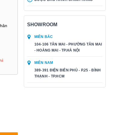
SHOWROOM
Chân
MIỀN BẮC
104-106 TÂN MAI - PHƯỜNG TÂN MAI
- HOÀNG MAI - TP.HÀ NỘI
hi
MIỀN NAM
389-391 ĐIỆN BIÊN PHỦ - P.25 - BÌNH
THẠNH - TP.HCM