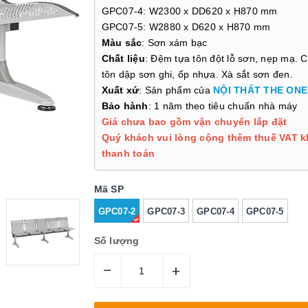
GPC07-4: W2300 x DD620 x H870 mm
GPC07-5: W2880 x D620 x H870 mm
Màu sắc
: Sơn xám bạc
Chất liệu
: Đệm tựa tôn đột lỗ sơn, nẹp mạ. 
tôn dập sơn ghi, ốp nhựa. Xà sắt sơn đen.
Xuất xứ
: Sản phẩm của
NỘI THẤT THE ONE
Bảo hành
: 1 năm theo tiêu chuẩn nhà máy
Giá chưa bao gồm vận chuyển lắp đặt
Quý khách vui lòng cộng thêm thuế VAT k
thanh toán
Mã SP
GPC07-2
GPC07-3
GPC07-4
GPC07-5
Số lượng
–
+