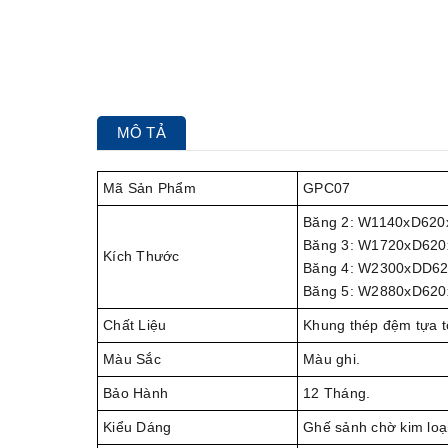
MÔ TẢ
Mã Sản Phẩm
GPC07
Băng 2: W1140xD62
Băng 3: W1720xD62
Kích Thước
Băng 4: W2300xDD6
Băng 5: W2880xD62
Chất Liệu
Khung thép đệm tựa tô
Màu Sắc
Màu ghi.
Bảo Hành
12 Tháng.
Kiểu Dáng
Ghế sảnh chờ kim loại