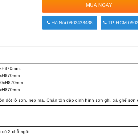
MUA NGAY
Hà Nội 0902438438
TP. HCM 0902
0xH870mm.
0xH870mm.
20xH870mm.
0xH870mm.
n đột lỗ sơn, nẹp mạ. Chân tôn dập định hình sơn ghi, xà ghế sơn 
 có 2 chỗ ngồi