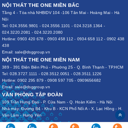
NỘI THẤT THE ONE MIỀN BẮC
Tầng 4 - Tòa nhà NHBIDV 104 -106 Tân Mai - Hoàng Mai - Hà
Nội
Tel:
024.3556.9801
-
024.3556.1101
-
024.3218.1364
-
024.3220.2081
-
024.3220.2080
Hotline:
0903 420 678
-
0903 458 112
-
0934 658 112
-
0902 438
438
Email:
sale@dsggroup.vn
NỘI THẤT THE ONE MIỀN NAM
389 - 391 Điện Biên Phủ - Phường 25 - Q. Bình Thạnh - TP.HCM
Tel:
028.3727.1111
-
028.3512.0051
-
028.3511.1226
Hotline:
0902 295 879
-
0908 597 705
-
0909656682
Email:
sale@dsggroup.vn
VĂN PHÒNG TẬP ĐOÀN
109 Trần Hưng Đạo - P. Cửa Nam - Q. Hoàn Kiếm - Hà Nội
Nhà máy: Đường B4 - Khu B - KCN Phố Nối A - X. Lạc Hồng - H.
Văn Lâm - Hưng Yên