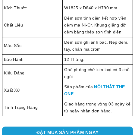
Kích Thước
W1825 x D640 x H790 mm
Đệm sơn tĩnh điện kết hợp viền
Chất Liệu
đệm mạ Ni-Cr. Khung giằng đỡ
đệm bằng thép sơn tĩnh điện.
Đệm sơn ghi ánh bạc. Nẹp đệm,
Màu Sắc
tay, chân mạ crom
Bảo Hành
12 Tháng.
Ghế phòng chờ kim loại có 3 chỗ
Kiểu Dáng
ngồi
Sản phẩm của
NỘI THẤT THE
Xuất Xứ
ONE
Giao hàng trong vòng 03 ngày kể
Tình Trạng Hàng
từ ngày nhận đơn hàng.
ĐẶT MUA SẢN PHẨM NGAY