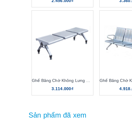
2.456.000₫
3.360
Ghế Băng Chờ Không Lưng GC02KT
Ghế Băng Chờ K
3.114.000₫
4.918
Sản phẩm đã xem