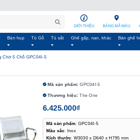
GIỚI THIỆU
BẢNG MÃ MÀU
c
Bàn họp
Tủ Gỗ
Tủ sắt
Ghế gấp, nan, khác
Bàn ghế h
g Chờ 5 Chỗ GPC04I-5
Mã sản phẩm:
GPC04I-5
Thương hiệu:
The One
6.425.000₫
Mã sản phẩm
: GPC04I-5
Màu sắc
: Inox
Kích thước
: W3030 x D640 x H795 mm