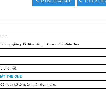
Hà Nội 0902438438
TP. HCM 0902
5 mm
. Khung giằng đỡ đệm bằng thép sơn tĩnh điện đen.
 5 chỗ ngồi
HẤT THE ONE
 03 ngày kể từ ngày nhận đơn hàng.