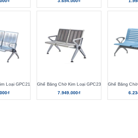
.000₫
3.654.000₫
1.99
im Loại GPC21
Ghế Băng Chờ Kim Loại GPC23
Ghế Băng Chờ
.000₫
7.949.000₫
6.23