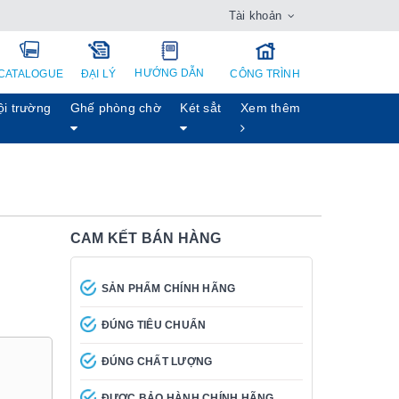
Tài khoản
HƯỚNG DẪN
CATALOGUE
ĐẠI LÝ
CÔNG TRÌNH
ội trường
Ghế phòng chờ
Két sẳt
Xem thêm
CAM KẾT BÁN HÀNG
SẢN PHẨM CHÍNH HÃNG
ĐÚNG TIÊU CHUẨN
ĐÚNG CHẤT LƯỢNG
ĐƯỢC BẢO HÀNH CHÍNH HÃNG