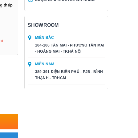
ng thép
SHOWROOM
MIỀN BẮC
hi
104-106 TÂN MAI - PHƯỜNG TÂN MAI
- HOÀNG MAI - TP.HÀ NỘI
MIỀN NAM
389-391 ĐIỆN BIÊN PHỦ - P.25 - BÌNH
THẠNH - TP.HCM