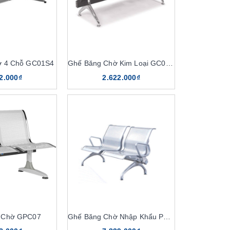
ờ 4 Chỗ GC01S4
Ghế Băng Chờ Kim Loại GC01KT3
2.000₫
2.622.000₫
 Chờ GPC07
Ghế Băng Chờ Nhập Khẩu PS03I