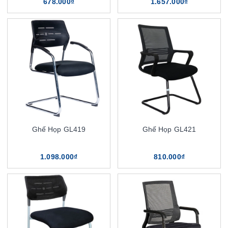
678.000₫
1.657.000₫
Ghế Họp GL419
Ghế Họp GL421
1.098.000₫
810.000₫