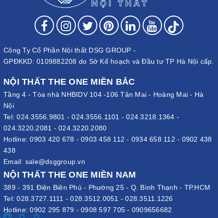
Công Ty Cổ Phần Nội thất DSG GROUP -
GPĐKKD: 0109882208 do Sở Kế hoạch và Đầu tư TP Hà Nội cấp.
NỘI THẤT THE ONE MIỀN BẮC
Tầng 4 - Tòa nhà NHBIDV 104 -106 Tân Mai - Hoàng Mai - Hà
Nội
Tel:
024.3556.9801
-
024.3556.1101
-
024.3218.1364
-
024.3220.2081
-
024.3220.2080
Hotline:
0903 420 678
-
0903 458 112
-
0934 658 112
-
0902 438
438
Email:
sale@dsggroup.vn
NỘI THẤT THE ONE MIỀN NAM
389 - 391 Điện Biên Phủ - Phường 25 - Q. Bình Thạnh - TP.HCM
Tel:
028.3727.1111
-
028.3512.0051
-
028.3511.1226
Hotline:
0902 295 879
-
0908 597 705
-
0909656682