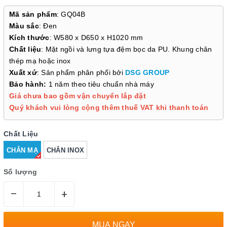
Mã sản phẩm
: GQ04B
Màu sắc
: Đen
Kích thước
: W580 x D650 x H1020 mm
Chất liệu
: Mặt ngồi và lưng tựa đệm bọc da PU. Khung chân
thép mạ hoặc inox
Xuất xứ
: Sản phẩm phân phối bởi
DSG GROUP
Bảo hành:
1 năm theo tiêu chuẩn nhà máy
Giá chưa bao gồm vận chuyển lắp đặt
Quý khách vui lòng cộng thêm thuế VAT khi thanh toán
Chất Liệu
CHÂN MẠ
CHÂN INOX
Số lượng
–
+
MUA NGAY