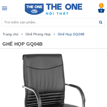
0
Toggle
navigation
Trang chủ
Ghế Phòng Họp
Ghế Họp GQ04B
GHẾ HỌP GQ04B