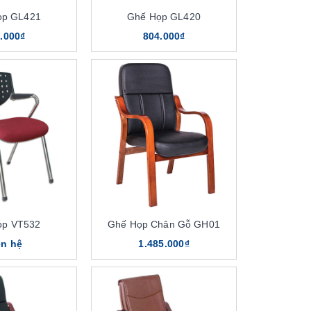
ọp GL421
Ghế Họp GL420
.000₫
804.000₫
ọp VT532
Ghế Họp Chân Gỗ GH01
ên hệ
1.485.000₫