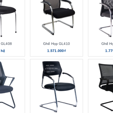
 GL408
Ghế Họp GL410
Ghế H
 hệ
1.571.000₫
1.77