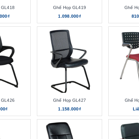
 GL418
Ghế Họp GL419
Ghế H
.000₫
1.098.000₫
810
 GL426
Ghế Họp GL427
Ghế H
000₫
1.158.000₫
Li