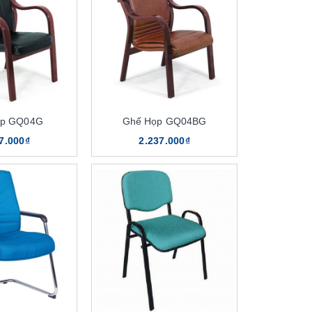
ọp GQ04G
Ghế Họp GQ04BG
7.000₫
2.237.000₫