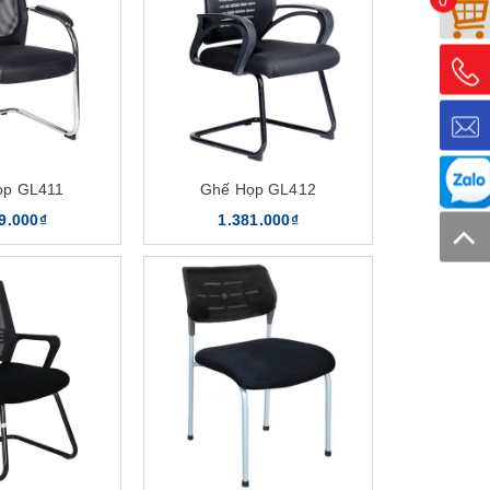
0
ọp GL411
Ghế Họp GL412
9.000₫
1.381.000₫