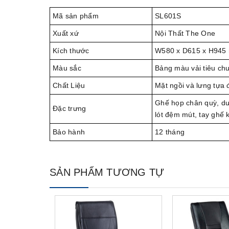
Mã sản phẩm
SL601S
Xuất xứ
Nội Thất The One
Kích thước
W580 x D615 x H945
Màu sắc
Bảng màu vải tiêu ch
Chất Liệu
Mặt ngồi và lưng tựa 
Ghế họp chân quỳ, dướ
Đặc trưng
lót đệm mút, tay ghế 
Bảo hành
12 tháng
SẢN PHẨM TƯƠNG TỰ