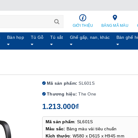
GIỚI THIỆU
BẢNG MÃ MÀU
c
Bàn họp
Tủ Gỗ
Tủ sắt
Ghế gấp, nan, khác
Bàn ghế h
Mã sản phẩm:
SL601S
Thương hiệu:
The One
1.213.000₫
Mã sản phẩm
: SL601S
Màu sắc:
Bảng màu vải tiêu chuẩn
Kích thước
: W580 x D615 x H945 mm