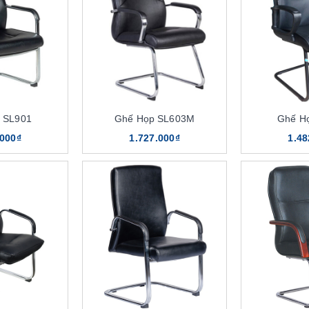
 SL901
Ghế Họp SL603M
Ghế H
.000₫
1.727.000₫
1.48