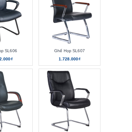
ọp SL606
Ghế Họp SL607
2.000₫
1.728.000₫