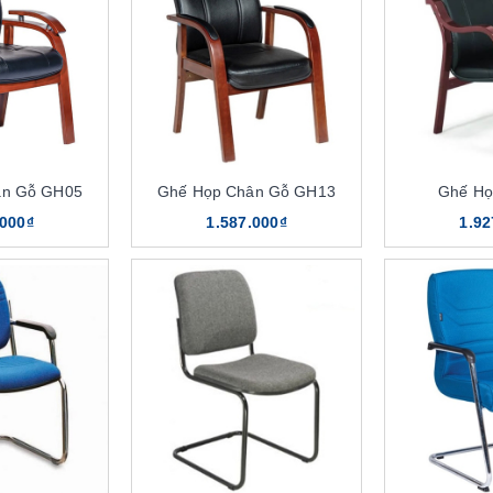
ân Gỗ GH05
Ghế Họp Chân Gỗ GH13
Ghế H
.000₫
1.587.000₫
1.92