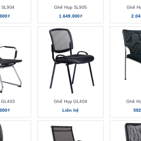
 SL904
Ghế Họp SL905
Ghế H
.000₫
1.649.000₫
2.04
 GL403
Ghế Họp GL404
Ghế H
.000₫
Liên hệ
592