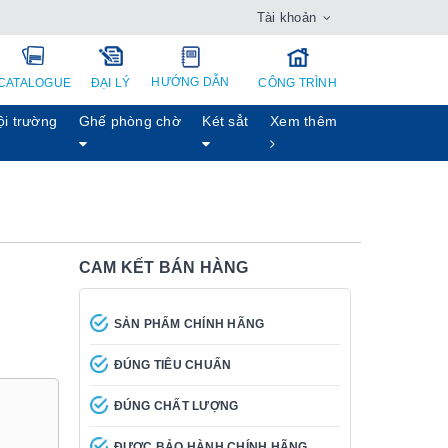
Tài khoản
HƯỚNG DẪN
CATALOGUE
ĐẠI LÝ
CÔNG TRÌNH
ội trường
Ghế phòng chờ
Két sẳt
Xem thêm
CAM KẾT BÁN HÀNG
SẢN PHẨM CHÍNH HÃNG
ĐÚNG TIÊU CHUẨN
ĐÚNG CHẤT LƯỢNG
ĐƯỢC BẢO HÀNH CHÍNH HÃNG