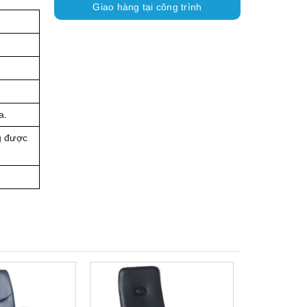
Giao hàng tại công trình
a.
g được