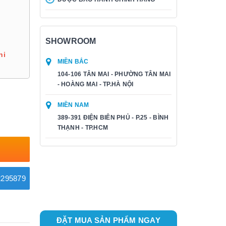
n
SHOWROOM
hi
MIỀN BẮC
104-106 TÂN MAI - PHƯỜNG TÂN MAI
- HOÀNG MAI - TP.HÀ NỘI
MIỀN NAM
389-391 ĐIỆN BIÊN PHỦ - P.25 - BÌNH
THẠNH - TP.HCM
295879
ĐẶT MUA SẢN PHẨM NGAY