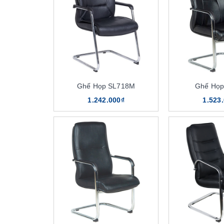
Ghế Họp SL718M
Ghế Họp
1.242.000₫
1.523