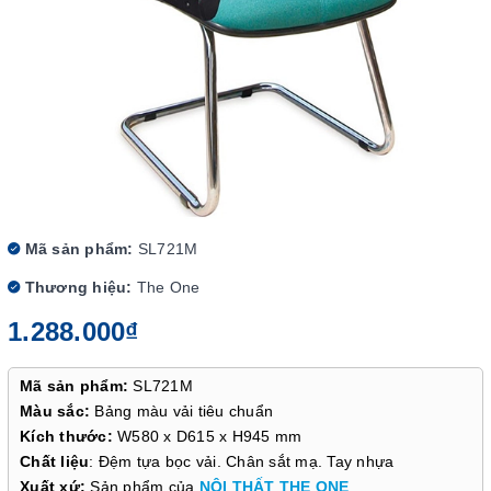
Mã sản phẩm:
SL721M
Thương hiệu:
The One
1.288.000₫
Mã sản phẩm:
SL721M
Màu sắc:
Bảng màu vải tiêu chuẩn
Kích thước:
W580 x D615 x H945 mm
Chất liệu
: Đệm tựa bọc vải. Chân sắt mạ. Tay nhựa
X
uất xứ:
Sản phẩm của
NỘI THẤT THE ONE