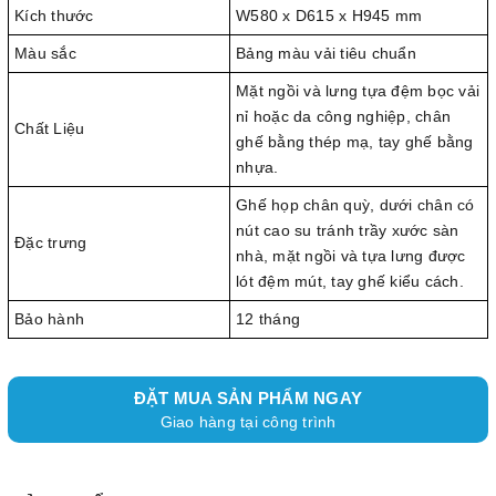
Kích thước
W580 x D615 x H945 mm
Màu sắc
Bảng màu vải tiêu chuẩn
Mặt ngồi và lưng tựa đệm bọc vải
nỉ hoặc da công nghiệp, chân
Chất Liệu
ghế bằng thép mạ, tay ghế bằng
nhựa.
Ghế họp chân quỳ, dưới chân có
nút cao su tránh trầy xước sàn
Đặc trưng
nhà, mặt ngồi và tựa lưng được
lót đệm mút, tay ghế kiểu cách.
Bảo hành
12 tháng
ĐẶT MUA SẢN PHẨM NGAY
Giao hàng tại công trình