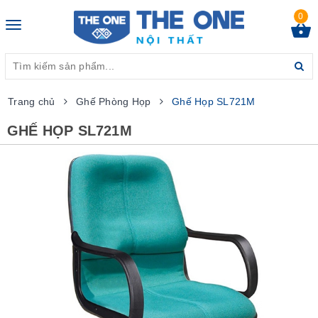
0
Toggle
navigation
Trang chủ
Ghế Phòng Họp
Ghế Họp SL721M
GHẾ HỌP SL721M