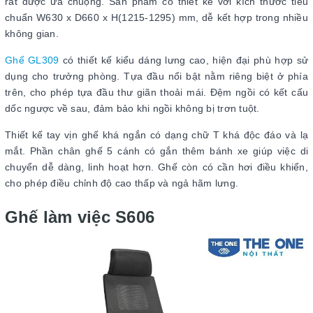
rất được ưa chuộng. Sản phẩm có thiết kế với kích thước tiêu
chuẩn W630 x D660 x H(1215-1295) mm, dễ kết hợp trong nhiều
không gian.
Ghế GL309
có thiết kế kiểu dáng lưng cao, hiện đại phù hợp sử
dụng cho trưởng phòng. Tựa đầu nổi bật nằm riêng biệt ở phía
trên, cho phép tựa đầu thư giãn thoải mái. Đệm ngồi có kết cấu
dốc ngược về sau, đảm bảo khi ngồi không bị trơn tuột.
Thiết kế tay vịn ghế khá ngắn có dạng chữ T khá độc đáo và lạ
mắt. Phần chân ghế 5 cánh có gắn thêm bánh xe giúp việc di
chuyển dễ dàng, linh hoạt hơn. Ghế còn có cần hơi điều khiển,
cho phép điều chỉnh độ cao thấp và ngả hãm lưng.
Ghế làm việc S606