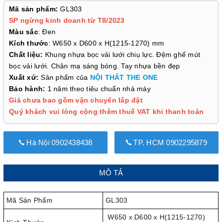
Mã sản phẩm:
GL303
SP ngừng kinh doanh từ T8/2023
Màu sắc
: Đen
Kích thước
: W650 x D600 x H(1215-1270) mm
Chất liệu:
Khung nhựa bọc vải lưới chiụ lực. Đệm ghế mút
bọc vải lưới. Chân mạ sáng bóng. Tay nhựa bền đẹp
Xuất xứ:
Sản phẩm của
NỘI THẤT THE ONE
Bảo hành:
1 năm theo tiêu chuẩn nhà máy
Giá chưa bao gồm vận chuyển lắp đặt
Quý khách vui lòng cộng thêm thuế VAT khi thanh toán
Hà Nội 0902438438
TP. HCM 0902295879
MÔ TẢ
Mã Sản Phẩm
GL303
W650 x D600 x H(1215-1270)