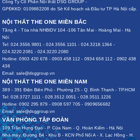
Công Ty Cổ Phần Nội thất DSG GROUP -
GPĐKKD: 0109882208 do Sở Kế hoạch và Đầu tư TP Hà Nội cấp.
NỘI THẤT THE ONE MIỀN BẮC
Tầng 4 - Tòa nhà NHBIDV 104 -106 Tân Mai - Hoàng Mai - Hà
Nội
Tel:
024.3556.9801
-
024.3556.1101
-
024.3218.1364
-
024.3220.2081
-
024.3220.2080
Hotline:
0903 420 678
-
0903 458 112
-
0934 658 112
-
0902 438
438
Email:
sale@dsggroup.vn
NỘI THẤT THE ONE MIỀN NAM
389 - 391 Điện Biên Phủ - Phường 25 - Q. Bình Thạnh - TP.HCM
Tel:
028.3727.1111
-
028.3512.0051
-
028.3511.1226
Hotline:
0902 295 879
-
0908 597 705
-
0909656682
Email:
sale@dsggroup.vn
VĂN PHÒNG TẬP ĐOÀN
109 Trần Hưng Đạo - P. Cửa Nam - Q. Hoàn Kiếm - Hà Nội
Nhà máy: Đường B4 - Khu B - KCN Phố Nối A - X. Lạc Hồng - H.