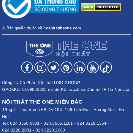
© Bản quyền thuộc về
hoaphattheone.com
Công Ty Cổ Phần Nội thất DSG GROUP -
GPĐKKD: 0109882208 do Sở Kế hoạch và Đầu tư TP Hà Nội cấp.
NỘI THẤT THE ONE MIỀN BẮC
Tầng 4 - Tòa nhà NHBIDV 104 -106 Tân Mai - Hoàng Mai - Hà
Nội
Tel:
024.3556.9801
-
024.3556.1101
-
024.3218.1364
-
024.3220.2081
-
024.3220.2080