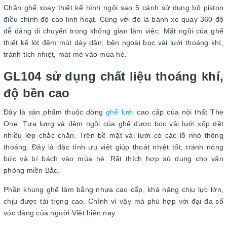
Chân ghế xoay thiết kế hình ngôi sao 5 cánh sử dụng bộ piston
điều chỉnh độ cao linh hoạt. Cùng với đó là bánh xe quay 360 độ
dễ dàng di chuyển trong không gian làm việc. Mặt ngồi của ghế
thiết kế lót đệm mút dày dặn; bên ngoài bọc vài lưới thoáng khí,
tránh tích nhiệt, mát mẻ vào mùa hè.
GL104 sử dụng chất liệu thoáng khí,
độ bền cao
Đây là sản phẩm thuộc dòng
ghế lưới
cao cấp của nội thất The
One. Tựa lưng và đệm ngồi của ghế được bọc vải lưới xốp dệt
nhiều lớp chắc chắn. Trên bề mặt vải lưới có các lỗ nhỏ thông
thoáng. Đây là đặc tính ưu việt giúp thoát nhiệt tốt, tránh nóng
bức và bí bách vào mùa hè. Rất thích hợp sử dụng cho văn
phòng miền Bắc.
Phần khung ghế làm bằng nhựa cao cấp, khả năng chịu lực lớn,
chịu được tải trọng cao. Chính vì vậy mà phù hợp với đại đa số
vóc dáng của người Việt hiện nay.