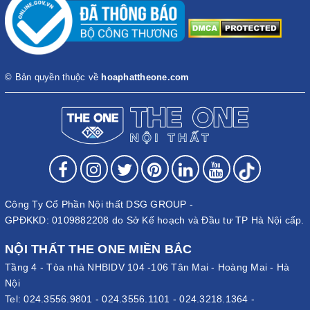
© Bản quyền thuộc về
hoaphattheone.com
Công Ty Cổ Phần Nội thất DSG GROUP -
GPĐKKD: 0109882208 do Sở Kế hoạch và Đầu tư TP Hà Nội cấp.
NỘI THẤT THE ONE MIỀN BẮC
Tầng 4 - Tòa nhà NHBIDV 104 -106 Tân Mai - Hoàng Mai - Hà
Nội
Tel:
024.3556.9801
-
024.3556.1101
-
024.3218.1364
-