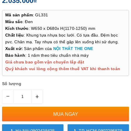
2.035.000₫
Mã sản phẩm
: GL331
Màu sắc
: Đen
Kích thước
: W650 x D680x H(1170-1250) mm
Chất liệu
: Khung tựa nhựa bọc lưới. Có tựa đầu. Đệm bọc
pvc. Chân mạ. Tay nhựa có thể gập lên xuống khi sử dụng.
Xuất xứ:
Sản phẩm của
NỘI THẤT THE ONE
Bảo hành
: 1 năm theo tiêu chuẩn nhà máy
Giá chưa bao gồm vận chuyển lắp đặt
Quý khách vui lòng cộng thêm thuế VAT khi thanh toán
Số lượng
–
+
MUA NGAY
Hà Nội 0902438438
TP. HCM 0902295879