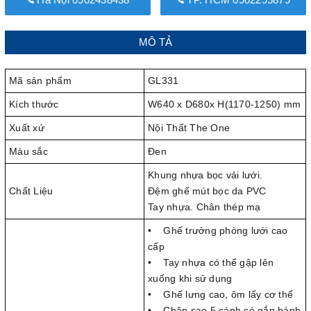
MÔ TẢ
Mã sản phẩm
GL331
Kích thước
W640 x D680x H(1170-1250) mm
Xuất xứ
Nội Thất The One
Màu sắc
Đen
Khung nhựa bọc vải lưới.
Chất Liệu
Đệm ghế mút bọc da PVC
Tay nhựa. Chân thép mạ
• Ghế trưởng phòng lưới cao
cấp
• Tay nhựa có thể gập lên
xuống khi sử dụng
• Ghế lưng cao, ôm lấy cơ thể
• Chân sao 5 cánh có gắn bánh