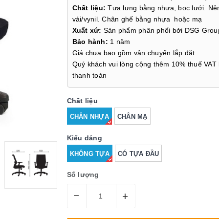
Chất liệu:
Tựa lưng bằng nhựa, bọc lưới. N
vải/vynil. Chân ghế bằng nhựa hoặc mạ
Xuất xứ:
Sản phẩm phân phối bởi DSG Grou
Bảo hành:
1 năm
Giá chưa bao gồm vận chuyển lắp đặt.
Quý khách vui lòng cộng thêm 10% thuế VAT 
thanh toán
Chất liệu
CHÂN NHỰA
CHÂN MẠ
Kiểu dáng
KHÔNG TỰA
CÓ TỰA ĐẦU
Số lượng
–
+