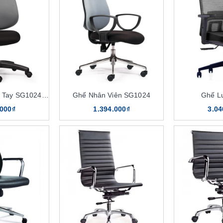
Ghế Xoay Không Tay SG1024KT
Ghế Nhân Viên SG1024
Ghế L
.000₫
1.394.000₫
3.04