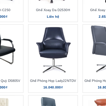
i C250
Ghế Xoay Da D2530H
Ghế Xoay
.000₫
Liên hệ
2.65
 Quỳ D5805V
Ghế Phòng Họp Lady22NTDV
Ghế Phòng H
.000₫
16.040.000₫
16.8