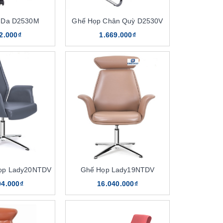
 Da D2530M
Ghế Họp Chân Quỳ D2530V
2.000₫
1.669.000₫
ọp Lady20NTDV
Ghế Họp Lady19NTDV
04.000₫
16.040.000₫