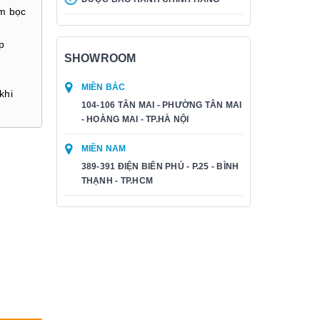
ệm bọc
p
SHOWROOM
MIỀN BẮC
khi
104-106 TÂN MAI - PHƯỜNG TÂN MAI
- HOÀNG MAI - TP.HÀ NỘI
MIỀN NAM
389-391 ĐIỆN BIÊN PHỦ - P.25 - BÌNH
THẠNH - TP.HCM