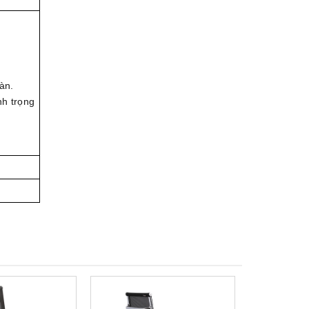
àn.
nh trọng