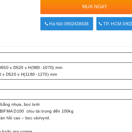
MUA NGAY
Hà Nội 0902438438
TP. HCM 0902
W650 x D520 x H(980 -1070) mm
0 x D520 x H(1180 -1270) mm
bằng nhựa, bọc lưới
BIFMA D100 chịu tải trọng đến 100kg
hồi cao – bọc vải/vynil.
 hoặc mạ crome