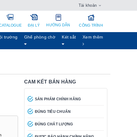
Tài khoản
HƯỚNG DẪN
CATALOGUE
ĐẠI LÝ
CÔNG TRÌNH
ội trường
Ghế phòng chờ
Két sẳt
Xem thêm
CAM KẾT BÁN HÀNG
SẢN PHẨM CHÍNH HÃNG
ĐÚNG TIÊU CHUẨN
ĐÚNG CHẤT LƯỢNG
m
ĐƯỢC BẢO HÀNH CHÍNH HÃNG