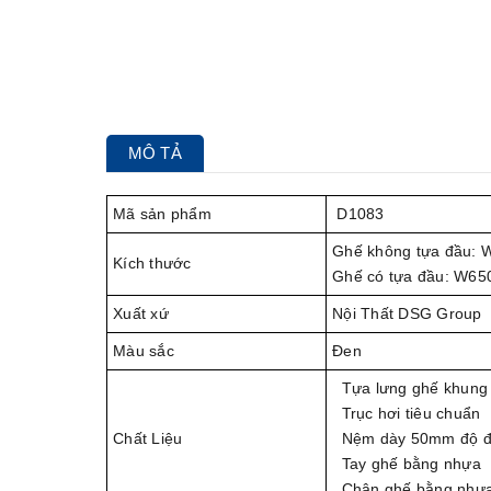
MÔ TẢ
Mã sản phẩm
D1083
Ghế không tựa đầu: 
Kích thước
Ghế có tựa đầu: W65
Xuất xứ
Nội Thất DSG Group
Màu sắc
Đen
Tựa lưng ghế khung 
Trục hơi tiêu chuẩn 
Chất Liệu
Nệm dày 50mm độ đàn 
Tay ghế bằng nhựa
Chân ghế bằng nhựa