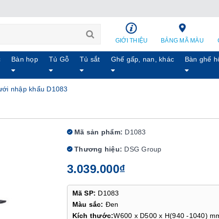
GIỚI THIỆU
BẢNG MÃ MÀU
c
Bàn họp
Tủ Gỗ
Tủ sắt
Ghế gấp, nan, khác
Bàn ghế h
ưới nhập khẩu D1083
Mã sản phẩm:
D1083
Thương hiệu:
DSG Group
3.039.000₫
Mã SP:
D1083
Màu sắc:
Đen
Kích thước:
W600 x D500 x H(940 -1040) m