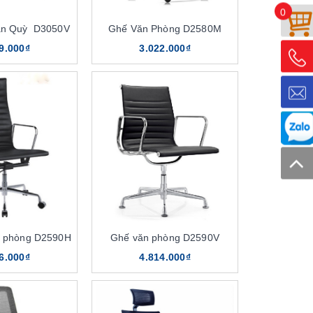
0
ân Quỳ D3050V
Ghế Văn Phòng D2580M
9.000₫
3.022.000₫
n phòng D2590H
Ghế văn phòng D2590V
6.000₫
4.814.000₫