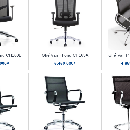
òng CH189B
Ghế Văn Phòng CH163A
Ghế Văn P
.000₫
6.460.000₫
4.88