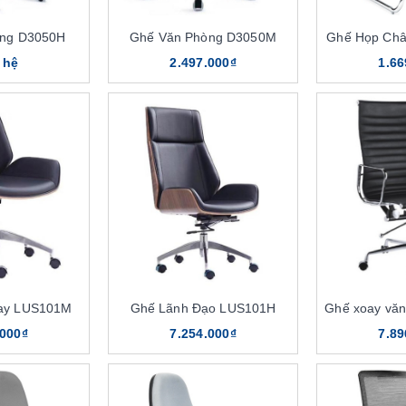
òng D3050H
Ghế Văn Phòng D3050M
Ghế Họp Ch
 hệ
2.497.000₫
1.66
ay LUS101M
Ghế Lãnh Đạo LUS101H
Ghế xoay vă
.000₫
7.254.000₫
7.89