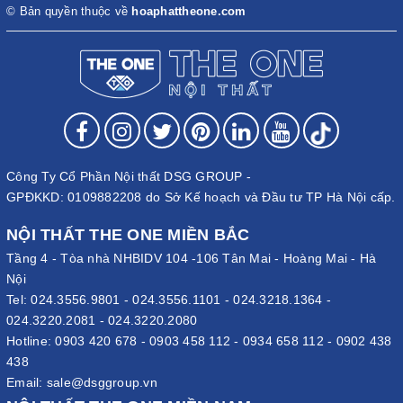
© Bản quyền thuộc về
hoaphattheone.com
Công Ty Cổ Phần Nội thất DSG GROUP -
GPĐKKD: 0109882208 do Sở Kế hoạch và Đầu tư TP Hà Nội cấp.
NỘI THẤT THE ONE MIỀN BẮC
Tầng 4 - Tòa nhà NHBIDV 104 -106 Tân Mai - Hoàng Mai - Hà
Nội
Tel:
024.3556.9801
-
024.3556.1101
-
024.3218.1364
-
024.3220.2081
-
024.3220.2080
Hotline:
0903 420 678
-
0903 458 112
-
0934 658 112
-
0902 438
438
Email:
sale@dsggroup.vn