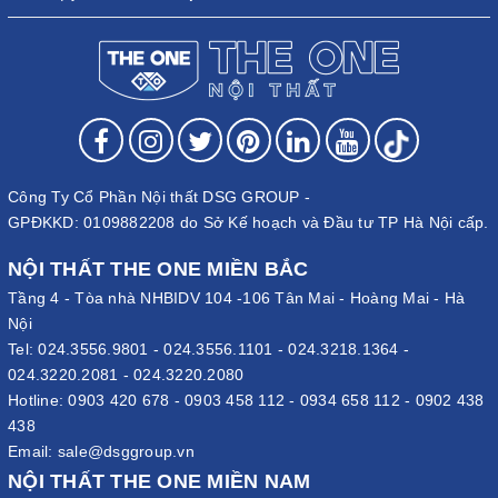
Công Ty Cổ Phần Nội thất DSG GROUP -
GPĐKKD: 0109882208 do Sở Kế hoạch và Đầu tư TP Hà Nội cấp.
NỘI THẤT THE ONE MIỀN BẮC
Tầng 4 - Tòa nhà NHBIDV 104 -106 Tân Mai - Hoàng Mai - Hà
Nội
Tel:
024.3556.9801
-
024.3556.1101
-
024.3218.1364
-
024.3220.2081
-
024.3220.2080
Hotline:
0903 420 678
-
0903 458 112
-
0934 658 112
-
0902 438
438
Email:
sale@dsggroup.vn
NỘI THẤT THE ONE MIỀN NAM