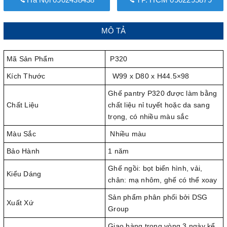
MÔ TẢ
Mã Sản Phẩm
P320
Kích Thước
W99 x D80 x H44.5×98
Ghế pantry P320 được làm bằng
Chất Liệu
chất liệu nỉ tuyết hoặc da sang
trọng, có nhiều màu sắc
Màu Sắc
Nhiều màu
Bảo Hành
1 năm
Ghế ngồi: bọt biển hình, vải,
Kiểu Dáng
chân: mạ nhôm, ghế có thể xoay
Sản phẩm phân phối bởi DSG
Xuất Xứ
Group
Giao hàng trong vòng 3 ngày kể