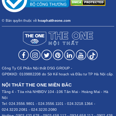
© Bản quyền thuộc về
hoaphattheone.com
Công Ty Cổ Phần Nội thất DSG GROUP -
GPĐKKD: 0109882208 do Sở Kế hoạch và Đầu tư TP Hà Nội cấp.
NỘI THẤT THE ONE MIỀN BẮC
Tầng 4 - Tòa nhà NHBIDV 104 -106 Tân Mai - Hoàng Mai - Hà
Nội
Tel:
024.3556.9801
-
024.3556.1101
-
024.3218.1364
-
024.3220.2081
-
024.3220.2080
Hotline:
0903 420 678
-
0903 458 112
-
0934 658 112
-
0902 438