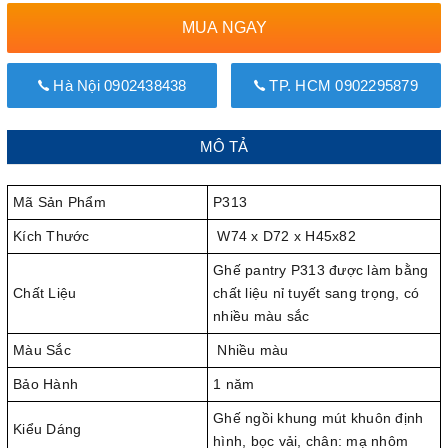
MUA NGAY
Hà Nội 0902438438
TP. HCM 0902295879
MÔ TẢ
Mã Sản Phẩm
P313
Kích Thước
W74 x D72 x H45x82
Ghế pantry P313 được làm bằng
Chất Liệu
chất liệu nỉ tuyết sang trọng, có
nhiều màu sắc
Màu Sắc
Nhiều màu
Bảo Hành
1 năm
Ghế ngồi khung mút khuôn định
Kiểu Dáng
hình, bọc vải, chân: mạ nhôm