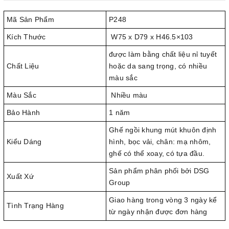
Mã Sản Phẩm
P248
Kích Thước
W75 x D79 x H46.5×103
được làm bằng chất liệu nỉ tuyết
Chất Liệu
hoặc da sang trọng, có nhiều
màu sắc
Màu Sắc
Nhiều màu
Bảo Hành
1 năm
Ghế ngồi khung mút khuôn định
Kiểu Dáng
hình, bọc vải, chân: mạ nhôm,
ghế có thể xoay, có tựa đầu.
Sản phẩm phân phối bởi DSG
Xuất Xứ
Group
Giao hàng trong vòng 3 ngày kể
Tình Trạng Hàng
từ ngày nhận được đơn hàng