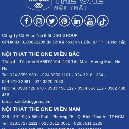
Công Ty Cổ Phần Nội thất DSG GROUP -
GPĐKKD: 0109882208 do Sở Kế hoạch và Đầu tư TP Hà Nội cấp.
NỘI THẤT THE ONE MIỀN BẮC
Tầng 4 - Tòa nhà NHBIDV 104 -106 Tân Mai - Hoàng Mai - Hà
Nội
Tel:
024.3556.9801
-
024.3556.1101
-
024.3218.1364
-
024.3220.2081
-
024.3220.2080
Hotline:
0903 420 678
-
0903 458 112
-
0934 658 112
-
0902 438
438
Email:
sale@dsggroup.vn
NỘI THẤT THE ONE MIỀN NAM
389 - 391 Điện Biên Phủ - Phường 25 - Q. Bình Thạnh - TP.HCM
Tel:
028.3727.1111
-
028.3512.0051
-
028.3511.1226