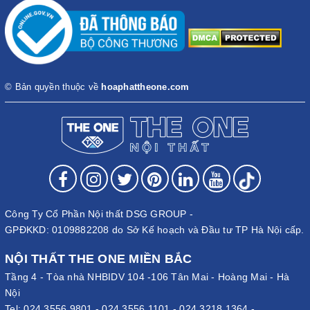
© Bản quyền thuộc về
hoaphattheone.com
Công Ty Cổ Phần Nội thất DSG GROUP -
GPĐKKD: 0109882208 do Sở Kế hoạch và Đầu tư TP Hà Nội cấp.
NỘI THẤT THE ONE MIỀN BẮC
Tầng 4 - Tòa nhà NHBIDV 104 -106 Tân Mai - Hoàng Mai - Hà
Nội
Tel:
024.3556.9801
-
024.3556.1101
-
024.3218.1364
-