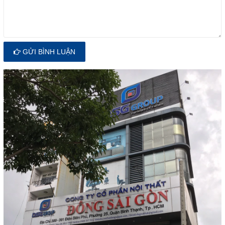
GỬI BÌNH LUẬN