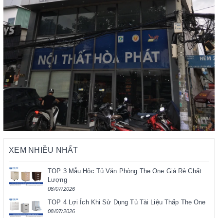
XEM NHIỀU NHẤT
TOP 3 Mẫu Hộc Tủ Văn Phòng The One Giá Rẻ Chất
Lượng
08/07/2026
TOP 4 Lợi Ích Khi Sử Dụng Tủ Tài Liệu Thấp The One
08/07/2026