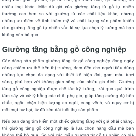
nhiều loại khác. Mặc dù giá của giường tầng từ gỗ tự nhiên
thường cao hơn so với giường từ các chất liệu khác, nhưng
những ưu điểm về tính thẩm mỹ và chất lượng sản phẩm khiến
cho giường tầng gỗ tự nhiên vẫn là sự lựa chọn lý tưởng mà bạn
không nên bỏ qua.
Giường tầng bằng gỗ công nghiệp
Các dòng sản phẩm giường tầng từ gỗ công nghiệp đang ngày
càng chiếm ưu thế trên thị trường, đem đến cho người tiêu dùng
những lựa chọn đa dạng với thiết kế hiện đại, gam màu tươi
sáng, phù hợp với không gian sống của nhiều gia đình. Giường
tầng gỗ công nghiệp được chế tác kỹ lưỡng, trải qua quá trình
tẩm sấy và xử lý bằng các chất phụ gia, giúp tăng cường độ bền
chắc, ngăn chặn hiện tượng co ngót, cong vênh, và nguy cơ bị
mối mọt hư hại, từ đó kéo dài tuổi thọ sản phẩm.
Nếu bạn đang tìm kiếm một chiếc giường tầng với giá phải chăng,
thì giường tầng gỗ công nghiệp là lựa chọn hàng đầu mà bạn
không thể bỏ qua. So với các mẫu giường từ gỗ tự nhiên có giá