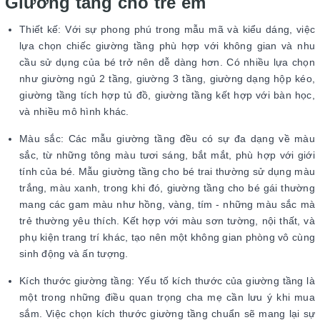
Giường tầng cho trẻ em
Thiết kế: Với sự phong phú trong mẫu mã và kiểu dáng, việc
lựa chọn chiếc giường tầng phù hợp với không gian và nhu
cầu sử dụng của bé trở nên dễ dàng hơn. Có nhiều lựa chọn
như giường ngủ 2 tầng, giường 3 tầng, giường dạng hộp kéo,
giường tầng tích hợp tủ đồ, giường tầng kết hợp với bàn học,
và nhiều mô hình khác.
Màu sắc: Các mẫu giường tầng đều có sự đa dạng về màu
sắc, từ những tông màu tươi sáng, bắt mắt, phù hợp với giới
tính của bé. Mẫu giường tầng cho bé trai thường sử dụng màu
trắng, màu xanh, trong khi đó, giường tầng cho bé gái thường
mang các gam màu như hồng, vàng, tím - những màu sắc mà
trẻ thường yêu thích. Kết hợp với màu sơn tường, nội thất, và
phụ kiện trang trí khác, tạo nên một không gian phòng vô cùng
sinh động và ấn tượng.
Kích thước giường tầng: Yếu tố kích thước của giường tầng là
một trong những điều quan trọng cha mẹ cần lưu ý khi mua
sắm. Việc chọn kích thước giường tầng chuẩn sẽ mang lại sự