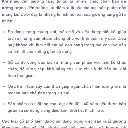
Khi nhắc đến giường tầng từ gỗ tự nhiên, chắc chắn bạn đã
tưởng tượng đến những ưu điểm xuất sắc mà loại sản phẩm này
mang lại. Dưới đây là những lợi ích nổi bật của giường tầng gỗ tự
nhiên:
Đa dạng trong chủng loại, mẫu mã và kiểu dáng thiết kế, giúp
tạo ra những sản phẩm phong phú với tính thẩm mỹ cao. Điều
này không chỉ làm nổi bật vẻ đẹp sang trọng mà còn tạo nên
sự tinh tế cho không gian sử dụng.
Gỗ có độ cứng cao tạo ra những sản phẩm với thiết kế chắc
chắn, độ cứng cáp, khả năng chịu lực tốt, và độ bền lâu dài
theo thời gian.
Quá trình tẩm sấy cẩn thận giúp ngăn chặn hiện tượng bị mối
mọt và hạn chế tình trạng hư hại.
Sản phẩm có tuổi thọ cao, đạt đến 30 - 40 năm nếu được bảo
quản và sử dụng trong điều kiện thời tiết thích hợp.
Các loại gỗ phổ biến được sử dụng trong việc sản xuất giường
tầng bao gồm gỗ sồi, gỗ óc chó, gỗ xoan đào, gỗ hương, và