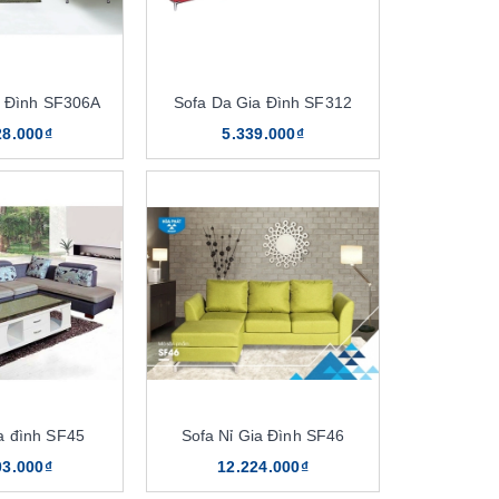
a Đình SF306A
Sofa Da Gia Đình SF312
28.000₫
5.339.000₫
ia đình SF45
Sofa Nỉ Gia Đình SF46
03.000₫
12.224.000₫