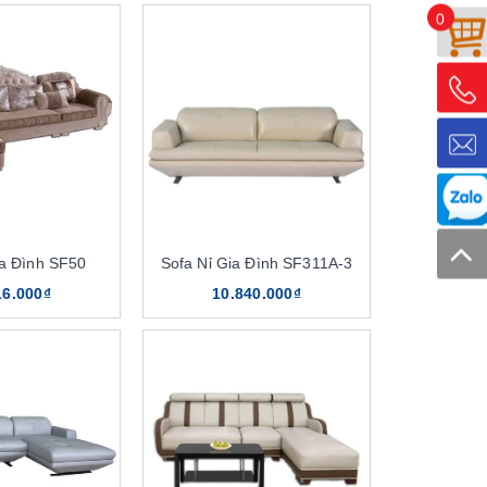
0
ia Đình SF50
Sofa Nỉ Gia Đình SF311A-3
16.000₫
10.840.000₫