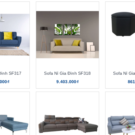
 Đình SF317
Sofa Nỉ Gia Đình SF318
Sofa Nỉ Gi
.000₫
9.403.000₫
861