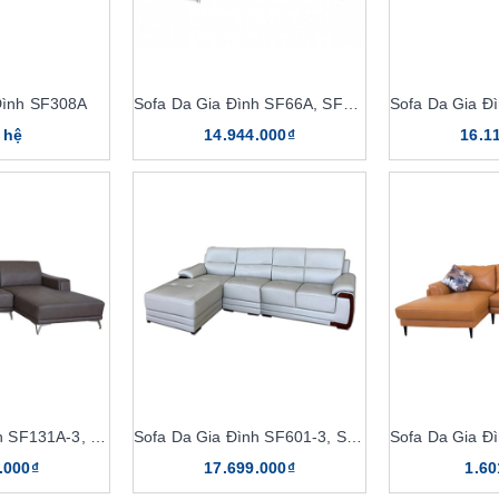
Đình SF308A
Sofa Da Gia Đình SF66A, SF66A-4
 hệ
14.944.000₫
16.1
Sofa Da Gia Đình SF131A-3, SF131A-4
Sofa Da Gia Đình SF601-3, SF601-4
.000₫
17.699.000₫
1.60