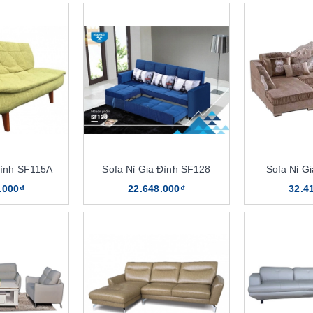
Đình SF115A
Sofa Nỉ Gia Đình SF128
Sofa Nỉ G
.000₫
22.648.000₫
32.4