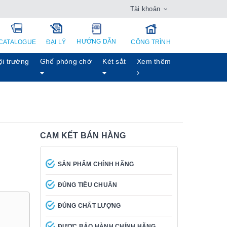
Tài khoản
HƯỚNG DẪN
CATALOGUE
ĐẠI LÝ
CÔNG TRÌNH
ội trường
Ghế phòng chờ
Két sẳt
Xem thêm
CAM KẾT BÁN HÀNG
SẢN PHẨM CHÍNH HÃNG
ĐÚNG TIÊU CHUẨN
ĐÚNG CHẤT LƯỢNG
ĐƯỢC BẢO HÀNH CHÍNH HÃNG