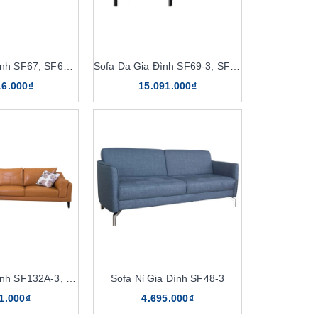
Sofa Da Gia Đình SF67, SF67-4
Sofa Da Gia Đình SF69-3, SF69-4
16.000₫
15.091.000₫
Sofa Da Gia Đình SF132A-3, SF132A-4
Sofa Nỉ Gia Đình SF48-3
1.000₫
4.695.000₫