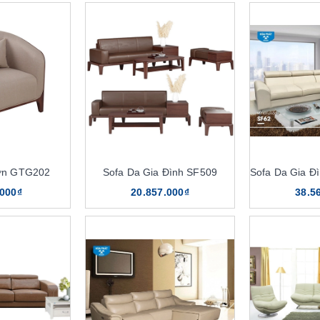
ơn GTG202
Sofa Da Gia Đình SF509
.000₫
20.857.000₫
38.5