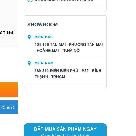
SHOWROOM
AT khi
MIỀN BẮC
104-106 TÂN MAI - PHƯỜNG TÂN MAI
- HOÀNG MAI - TP.HÀ NỘI
MIỀN NAM
389-391 ĐIỆN BIÊN PHỦ - P.25 - BÌNH
THẠNH - TP.HCM
295879
ĐẶT MUA SẢN PHẨM NGAY
Giao hàng tại công trình