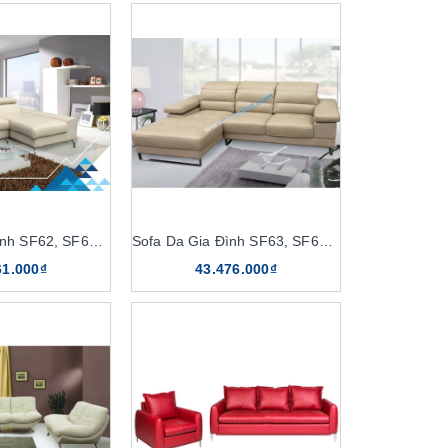
Sofa Da Gia Đình SF62, SF62-4
Sofa Da Gia Đình SF63, SF63-4
61.000₫
43.476.000₫