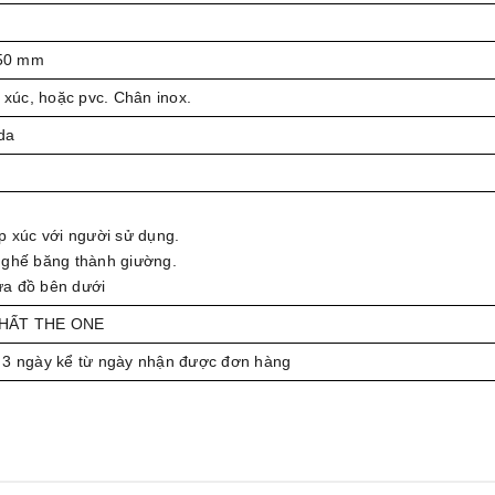
50 mm
 xúc, hoặc pvc. Chân inox.
da
p xúc với người sử dụng.
 ghế băng thành giường.
ứa đồ bên dưới
THẤT THE ONE
 3 ngày kể từ ngày nhận được đơn hàng