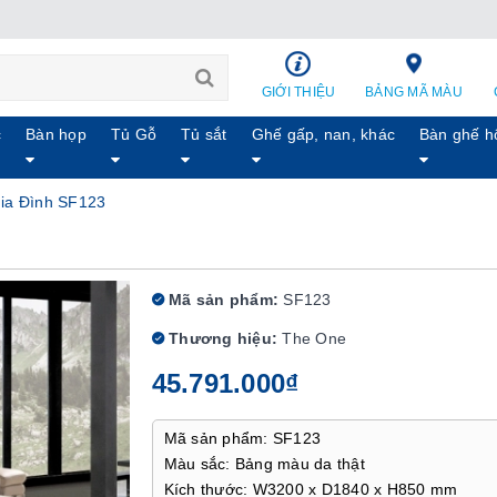
GIỚI THIỆU
BẢNG MÃ MÀU
c
Bàn họp
Tủ Gỗ
Tủ sắt
Ghế gấp, nan, khác
Bàn ghế h
ia Đình SF123
Mã sản phẩm:
SF123
Thương hiệu:
The One
45.791.000₫
Mã sản phẩm: SF123
Màu sắc: Bảng màu da thật
Kích thước: W3200 x D1840 x H850 mm