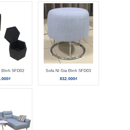
a Đình SFD02
Sofa Nỉ Gia Đình SFD03
.000₫
832.000₫