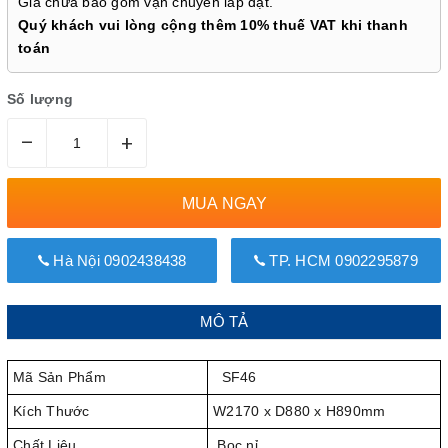
Giá chưa bao gồm vận chuyển lắp đặt.
Quý khách vui lòng cộng thêm 10% thuế VAT khi thanh
toán
Số lượng
–
+
MUA NGAY
Hà Nội 0902438438
TP. HCM 0902295879
MÔ TẢ
Mã Sản Phẩm
SF46
Kích Thước
W2170 x D880 x H890mm
Chất Liệu
Bọc nỉ.