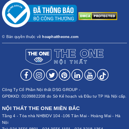
© Bản quyền thuộc về
hoaphattheone.com
Công Ty Cổ Phần Nội thất DSG GROUP -
GPĐKKD: 0109882208 do Sở Kế hoạch và Đầu tư TP Hà Nội cấp.
NỘI THẤT THE ONE MIỀN BẮC
Tầng 4 - Tòa nhà NHBIDV 104 -106 Tân Mai - Hoàng Mai - Hà
Nội
Tel:
024.3556.9801
-
024.3556.1101
-
024.3218.1364
-