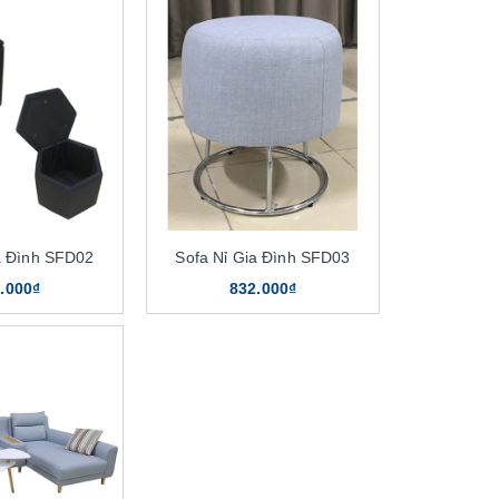
a Đình SFD02
Sofa Nỉ Gia Đình SFD03
.000₫
832.000₫