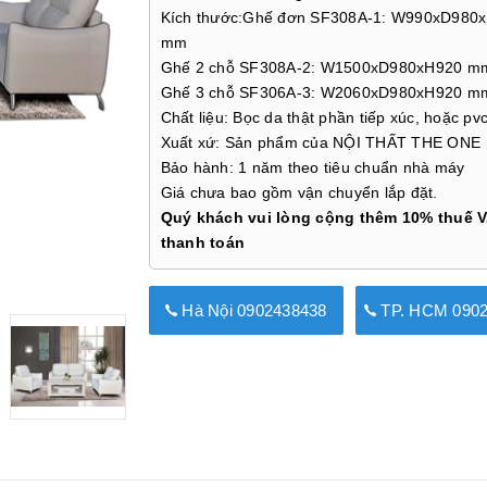
Kích thước:Ghế đơn SF308A-1: W990xD980
mm
Ghế 2 chỗ SF308A-2: W1500xD980xH920 m
Ghế 3 chỗ SF306A-3: W2060xD980xH920 m
Chất liệu: Bọc da thật phần tiếp xúc, hoặc pv
Xuất xứ: Sản phẩm của NỘI THẤT THE ONE
Bảo hành: 1 năm theo tiêu chuẩn nhà máy
Giá chưa bao gồm vận chuyển lắp đặt.
Quý khách vui lòng cộng thêm 10% thuế V
thanh toán
Hà Nội 0902438438
TP. HCM 0902