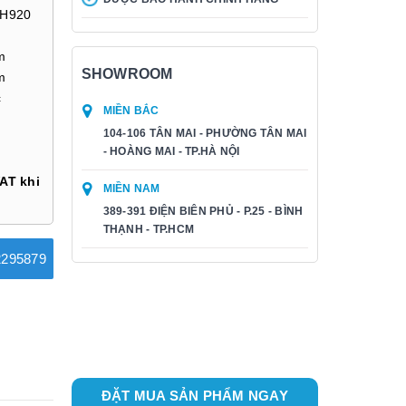
xH920
m
SHOWROOM
m
c
MIỀN BẮC
104-106 TÂN MAI - PHƯỜNG TÂN MAI
- HOÀNG MAI - TP.HÀ NỘI
AT khi
MIỀN NAM
389-391 ĐIỆN BIÊN PHỦ - P.25 - BÌNH
THẠNH - TP.HCM
295879
ĐẶT MUA SẢN PHẨM NGAY