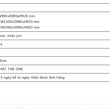
 W990xD980xH920 mm
2: W1500xD980xH920 mm
3: W2060xD980xH920 mm
 xúc, hoặc pvc
da
đình
THẤT THE ONE
 3 ngày kể từ ngày nhận được đơn hàng