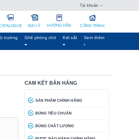
Tài khoản
HƯỚNG DẪN
CATALOGUE
ĐẠI LÝ
CÔNG TRÌNH
ội trường
Ghế phòng chờ
Két sẳt
Xem thêm
CAM KẾT BÁN HÀNG
SẢN PHẨM CHÍNH HÃNG
ĐÚNG TIÊU CHUẨN
ĐÚNG CHẤT LƯỢNG
ĐƯỢC BẢO HÀNH CHÍNH HÃNG