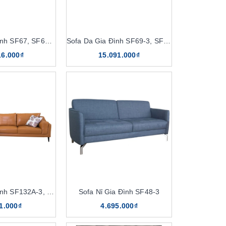
Sofa Da Gia Đình SF67, SF67-4
Sofa Da Gia Đình SF69-3, SF69-4
16.000₫
15.091.000₫
Sofa Da Gia Đình SF132A-3, SF132A-4
Sofa Nỉ Gia Đình SF48-3
1.000₫
4.695.000₫