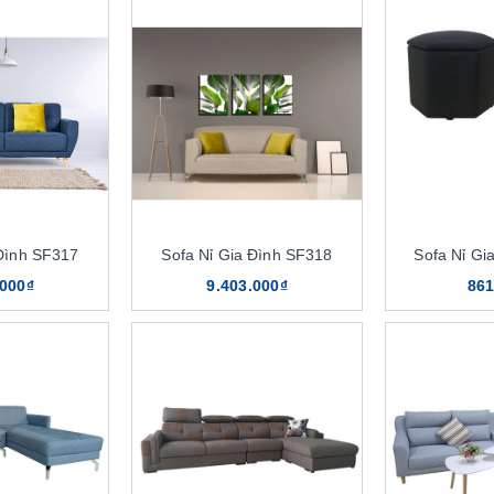
 Đình SF317
Sofa Nỉ Gia Đình SF318
Sofa Nỉ Gi
.000₫
9.403.000₫
861