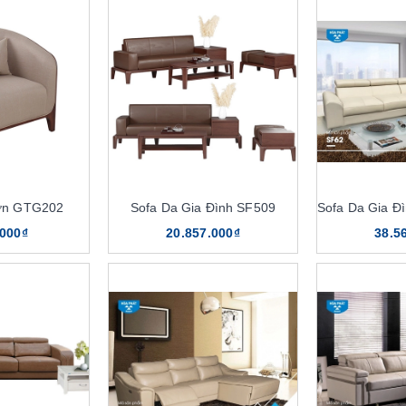
ơn GTG202
Sofa Da Gia Đình SF509
.000₫
20.857.000₫
38.5