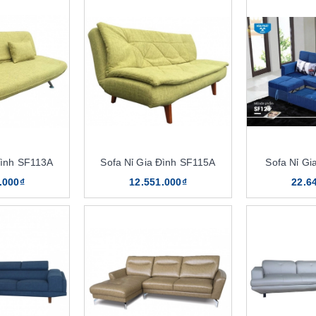
Đình SF113A
Sofa Nỉ Gia Đình SF115A
Sofa Nỉ Gi
.000₫
12.551.000₫
22.6