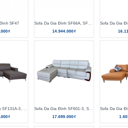
 Đình SF47
Sofa Da Gia Đình SF66A, SF66A-4
.000₫
14.944.000₫
16.1
Sofa Da Gia Đình SF131A-3, SF131A-4
Sofa Da Gia Đình SF601-3, SF601-4
.000₫
17.699.000₫
1.60