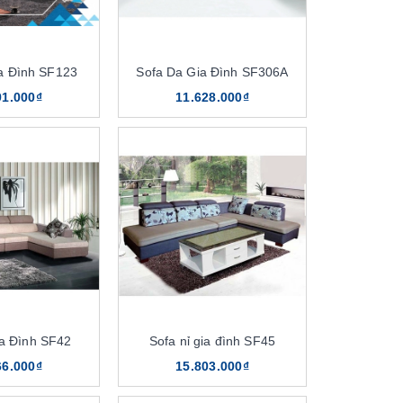
a Đình SF123
Sofa Da Gia Đình SF306A
91.000₫
11.628.000₫
ia Đình SF42
Sofa nỉ gia đình SF45
66.000₫
15.803.000₫