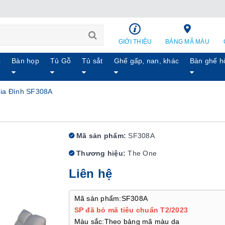
GIỚI THIỆU
BẢNG MÃ MÀU
c
Bàn họp
Tủ Gỗ
Tủ sắt
Ghế gấp, nan, khác
Bàn ghế h
ia Đình SF308A
Mã sản phẩm:
SF308A
Thương hiệu:
The One
Liên hệ
Mã sản phẩm:SF308A
SP đã bỏ mã tiêu chuẩn T2/2023
Màu sắc:Theo bảng mã màu da