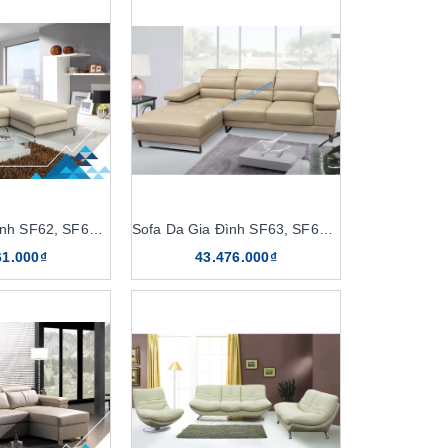
Sofa Da Gia Đình SF62, SF62-4
Sofa Da Gia Đình SF63, SF63-4
61.000₫
43.476.000₫