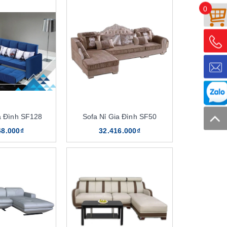
0
a Đình SF128
Sofa Nỉ Gia Đình SF50
48.000₫
32.416.000₫