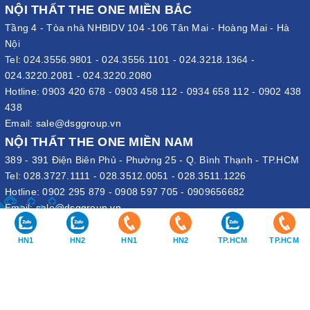
NỘI THẤT THE ONE MIỀN BẮC
Tầng 4 - Tòa nhà NHBIDV 104 -106 Tân Mai - Hoàng Mai - Hà
Nội
Tel:
024.3556.9801
-
024.3556.1101
-
024.3218.1364
-
024.3220.2081
-
024.3220.2080
Hotline:
0903 420 678
-
0903 458 112
-
0934 658 112
-
0902 438
438
Email:
sale@dsggroup.vn
NỘI THẤT THE ONE MIỀN NAM
389 - 391 Điện Biên Phủ - Phường 25 - Q. Bình Thạnh - TP.HCM
Tel:
028.3727.1111
-
028.3512.0051
-
028.3511.1226
Hotline:
0902 295 879
-
0908 597 705
-
0909656682
Email:
sale@dsggroup.vn
VĂN PHÒNG TẬP ĐOÀN
HN1
HN2
HN1
HN2
TP.HCM
TP.HCM
109 Trần Hưng Đạo - P. Cửa Nam - Q. Hoàn Kiếm - Hà Nội
Nhà máy: Đường B4 - Khu B - KCN Phố Nối A - X. Lạc Hồng - H.
Văn Lâm - Hưng Yên