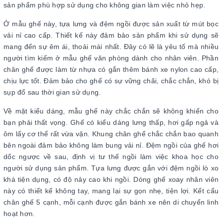
sản phẩm phù hợp sử dụng cho không gian làm việc nhỏ hẹp.
Ở mẫu ghế này, tựa lưng và đệm ngồi được sản xuất từ mút bọc
vải nỉ cao cấp. Thiết kế này đảm bảo sản phẩm khi sử dụng sẽ
mang đến sự êm ái, thoải mái nhất. Đây có lẽ là yêu tố mà nhiều
người tìm kiếm ở mẫu ghế văn phòng dành cho nhân viên. Phần
chân ghế được làm từ nhựa có gắn thêm bánh xe nylon cao cấp,
chịu lực tốt. Đảm bảo cho ghế có sự vững chãi, chắc chắn, khó bị
sụp đổ sau thời gian sử dụng.
Về mặt kiểu dáng, mẫu ghế này chắc chắn sẽ không khiến cho
bạn phải thất vọng. Ghế có kiểu dáng lưng thấp, hơi gấp ngả và
ôm lấy cơ thể rất vừa vặn. Khung chân ghế chắc chắn bao quanh
bên ngoài đảm bảo không làm bung vải nỉ. Đệm ngồi của ghế hơi
dốc ngược về sau, định vị tư thế ngồi làm việc khoa học cho
người sử dụng sản phẩm. Tựa lưng được gắn với đệm ngồi lò xo
khá tiện dụng, có độ nảy cao khi ngồi. Dòng ghế xoay nhân viên
này có thiết kế không tay, mang lại sự gọn nhẹ, tiện lợi. Kết cấu
chân ghế 5 cạnh, mỗi cạnh được gắn bánh xe nên di chuyển linh
hoạt hơn.