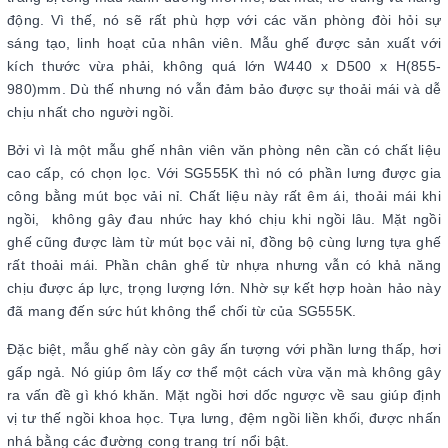
động. Vì thế, nó sẽ rất phù hợp với các văn phòng đòi hỏi sự
sáng tạo, linh hoạt của nhân viên. Mẫu ghế được sản xuất với
kích thước vừa phải, không quá lớn W440 x D500 x H(855-
980)mm. Dù thế nhưng nó vẫn đảm bảo được sự thoải mái và dễ
chịu nhất cho người ngồi.
Bởi vì là một mẫu ghế nhân viên văn phòng nên cần có chất liệu
cao cấp, có chọn lọc. Với SG555K thì nó có phần lưng được gia
công bằng mút bọc vải nỉ. Chất liệu này rất êm ái, thoải mái khi
ngồi, không gây đau nhức hay khó chịu khi ngồi lâu. Mặt ngồi
ghế cũng được làm từ mút bọc vải nỉ, đồng bộ cùng lưng tựa ghế
rất thoải mái. Phần chân ghế từ nhựa nhưng vẫn có khả năng
chịu được áp lực, trọng lượng lớn. Nhờ sự kết hợp hoàn hảo này
đã mang đến sức hút không thể chối từ của SG555K.
Đặc biệt, mẫu ghế này còn gây ấn tượng với phần lưng thấp, hơi
gấp ngả. Nó giúp ôm lấy cơ thể một cách vừa vặn mà không gây
ra vấn đề gì khó khăn. Mặt ngồi hơi dốc ngược về sau giúp định
vị tư thế ngồi khoa học. Tựa lưng, đệm ngồi liền khối, được nhấn
nhá bằng các đường cong trang trí nổi bật.