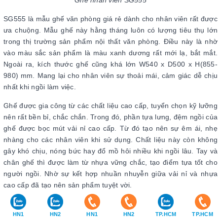
Ghế nhân viên SG555
SG555 là mẫu ghế văn phòng giá rẻ dành cho nhân viên rất được
ưa chuộng. Mẫu ghế này hằng tháng luôn có lượng tiêu thụ lớn
trong thị trường sản phẩm nội thất văn phòng. Điều này là nhờ
vào màu sắc sản phẩm là màu xanh dương rất mới lạ, bắt mắt.
Ngoài ra, kích thước ghế cũng khá lớn W540 x D500 x H(855-
980) mm. Mang lại cho nhân viên sự thoải mái, cảm giác dễ chịu
nhất khi ngồi làm việc.
Ghế được gia công từ các chất liệu cao cấp, tuyển chọn kỹ lưỡng
nên rất bền bỉ, chắc chắn. Trong đó, phần tựa lưng, đệm ngồi của
ghế được bọc mút vải nỉ cao cấp. Từ đó tạo nên sự êm ái, nhẹ
nhàng cho các nhân viên khi sử dụng. Chất liệu này còn không
gây khó chịu, nóng bức hay đổ mồ hôi nhiều khi ngồi lâu. Tay và
chân ghế thì được làm từ nhựa vững chắc, tạo điểm tựa tốt cho
người ngồi. Nhờ sự kết hợp nhuần nhuyễn giữa vải nỉ và nhựa
cao cấp đã tạo nên sản phẩm tuyệt vời.
Kiểu dáng thiết kế của mẫu ghế nhân viên này khá đơn giản,
HN1
HN2
HN1
HN2
TP.HCM
TP.HCM
thông dụng. Lưng ghế có thiết kế dạng thấp hơi ôm trọn lấy