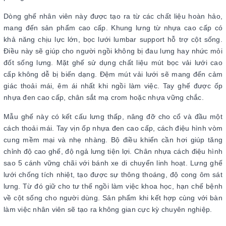
Dòng ghế nhân viên này được tạo ra từ các chất liệu hoàn hảo,
mang đến sản phẩm cao cấp. Khung lưng từ nhựa cao cấp có
khả năng chịu lực lớn, bọc lưới lumbar support hỗ trợ cột sống.
Điều này sẽ giúp cho người ngồi không bị đau lưng hay nhức mỏi
đốt sống lưng. Mặt ghế sử dụng chất liệu mút bọc vải lưới cao
cấp không dễ bị biến dạng. Đệm mút vải lưới sẽ mang đến cảm
giác thoải mái, êm ái nhất khi ngồi làm việc. Tay ghế được ốp
nhựa đen cao cấp, chân sắt mạ crom hoặc nhựa vững chắc.
Mẫu ghế này có kết cấu lưng thấp, nâng đỡ cho cổ và đầu một
cách thoải mái. Tay vịn ốp nhựa đen cao cấp, cách điệu hình vòm
cung mềm mại và nhẹ nhàng. Bộ điều khiển cần hơi giúp tăng
chỉnh độ cao ghế, độ ngả lưng tiện lợi. Chân nhựa cách điệu hình
sao 5 cánh vững chãi với bánh xe di chuyển linh hoạt. Lưng ghế
lưới chống tích nhiệt, tạo được sự thông thoáng, độ cong ôm sát
lưng. Từ đó giữ cho tư thế ngồi làm việc khoa học, hạn chế bệnh
về cột sống cho người dùng. Sản phẩm khi kết hợp cùng với bàn
làm việc nhân viên sẽ tạo ra không gian cực kỳ chuyên nghiệp.