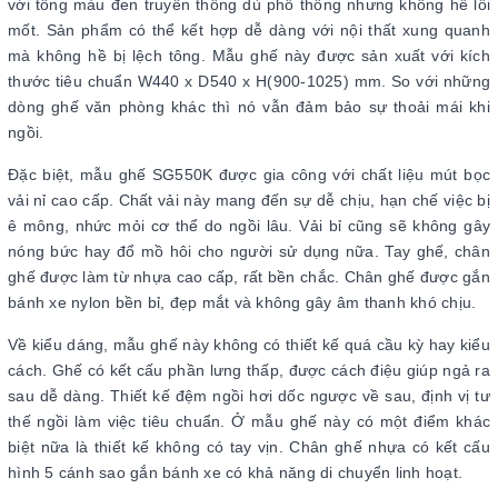
với tông màu đen truyền thống dù phổ thông nhưng không hề lỗi
mốt. Sản phẩm có thể kết hợp dễ dàng với nội thất xung quanh
mà không hề bị lệch tông. Mẫu ghế này được sản xuất với kích
thước tiêu chuẩn W440 x D540 x H(900-1025) mm. So với những
dòng ghế văn phòng khác thì nó vẫn đảm bảo sự thoải mái khi
ngồi.
Đặc biệt, mẫu ghế SG550K được gia công với chất liệu mút bọc
vải nỉ cao cấp. Chất vải này mang đến sự dễ chịu, hạn chế việc bị
ê mông, nhức mỏi cơ thể do ngồi lâu. Vải bỉ cũng sẽ không gây
nóng bức hay đổ mồ hôi cho người sử dụng nữa. Tay ghế, chân
ghế được làm từ nhựa cao cấp, rất bền chắc. Chân ghế được gắn
bánh xe nylon bền bỉ, đẹp mắt và không gây âm thanh khó chịu.
Về kiểu dáng, mẫu ghế này không có thiết kế quá cầu kỳ hay kiểu
cách. Ghế có kết cấu phần lưng thấp, được cách điệu giúp ngả ra
sau dễ dàng. Thiết kế đệm ngồi hơi dốc ngược về sau, định vị tư
thế ngồi làm việc tiêu chuẩn. Ở mẫu ghế này có một điểm khác
biệt nữa là thiết kế không có tay vịn. Chân ghế nhựa có kết cấu
hình 5 cánh sao gắn bánh xe có khả năng di chuyển linh hoạt.