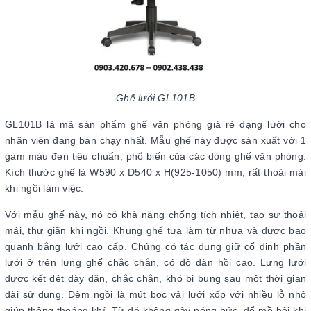
Ghế lưới GL101B
GL101B là mã sản phẩm ghế văn phòng giá rẻ dạng lưới cho
nhân viên đang bán chạy nhất. Mẫu ghế này được sản xuất với 1
gam màu đen tiêu chuẩn, phổ biến của các dòng ghế văn phòng.
Kích thước ghế là W590 x D540 x H(925-1050) mm, rất thoải mái
khi ngồi làm việc.
Với mẫu ghế này, nó có khả năng chống tích nhiệt, tạo sự thoải
mái, thư giãn khi ngồi. Khung ghế tựa làm từ nhựa và được bao
quanh bằng lưới cao cấp. Chúng có tác dụng giữ cố định phần
lưới ở trên lưng ghế chắc chắn, có độ đàn hồi cao. Lưng lưới
được kết dệt dày dặn, chắc chắn, khó bị bung sau một thời gian
dài sử dụng. Đệm ngồi là mút bọc vải lưới xốp với nhiều lỗ nhỏ
giúp thông thoáng khí. Từ đó không gây nóng bức, đổ mồ hôi khi