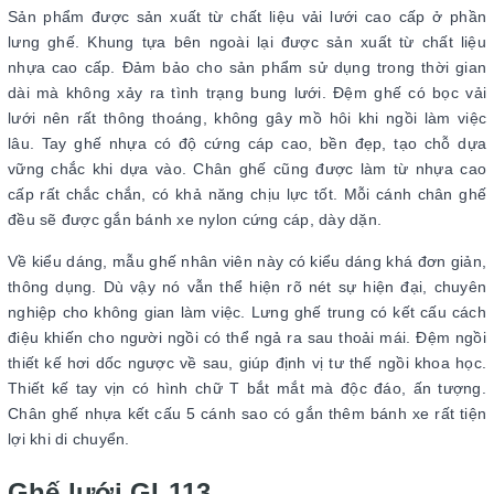
Sản phẩm được sản xuất từ chất liệu vải lưới cao cấp ở phần
lưng ghế. Khung tựa bên ngoài lại được sản xuất từ chất liệu
nhựa cao cấp. Đảm bảo cho sản phẩm sử dụng trong thời gian
dài mà không xảy ra tình trạng bung lưới. Đệm ghế có bọc vải
lưới nên rất thông thoáng, không gây mồ hôi khi ngồi làm việc
lâu. Tay ghế nhựa có độ cứng cáp cao, bền đẹp, tạo chỗ dựa
vững chắc khi dựa vào. Chân ghế cũng được làm từ nhựa cao
cấp rất chắc chắn, có khả năng chịu lực tốt. Mỗi cánh chân ghế
đều sẽ được gắn bánh xe nylon cứng cáp, dày dặn.
Về kiểu dáng, mẫu ghế nhân viên này có kiểu dáng khá đơn giản,
thông dụng. Dù vậy nó vẫn thể hiện rõ nét sự hiện đại, chuyên
nghiệp cho không gian làm việc. Lưng ghế trung có kết cấu cách
điệu khiến cho người ngồi có thể ngả ra sau thoải mái. Đệm ngồi
thiết kế hơi dốc ngược về sau, giúp định vị tư thế ngồi khoa học.
Thiết kế tay vịn có hình chữ T bắt mắt mà độc đáo, ấn tượng.
Chân ghế nhựa kết cấu 5 cánh sao có gắn thêm bánh xe rất tiện
lợi khi di chuyển.
Ghế lưới GL113