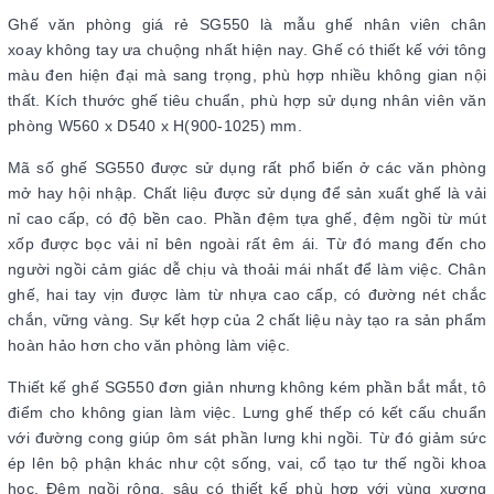
Ghế văn phòng giá rẻ SG550 là mẫu ghế nhân viên chân
xoay không tay ưa chuộng nhất hiện nay. Ghế có thiết kế với tông
màu đen hiện đại mà sang trọng, phù hợp nhiều không gian nội
thất. Kích thước ghế tiêu chuẩn, phù hợp sử dụng nhân viên văn
phòng W560 x D540 x H(900-1025) mm.
Mã số ghế SG550 được sử dụng rất phổ biến ở các văn phòng
mở hay hội nhập. Chất liệu được sử dụng để sản xuất ghế là vải
nỉ cao cấp, có độ bền cao. Phần đệm tựa ghế, đệm ngồi từ mút
xốp được bọc vải nỉ bên ngoài rất êm ái. Từ đó mang đến cho
người ngồi cảm giác dễ chịu và thoải mái nhất để làm việc. Chân
ghế, hai tay vịn được làm từ nhựa cao cấp, có đường nét chắc
chắn, vững vàng. Sự kết hợp của 2 chất liệu này tạo ra sản phẩm
hoàn hảo hơn cho văn phòng làm việc.
Thiết kế ghế SG550 đơn giản nhưng không kém phần bắt mắt, tô
điểm cho không gian làm việc. Lưng ghế thếp có kết cấu chuẩn
với đường cong giúp ôm sát phần lưng khi ngồi. Từ đó giảm sức
ép lên bộ phận khác như cột sống, vai, cổ tạo tư thế ngồi khoa
học. Đệm ngồi rộng, sâu có thiết kế phù hợp với vùng xương