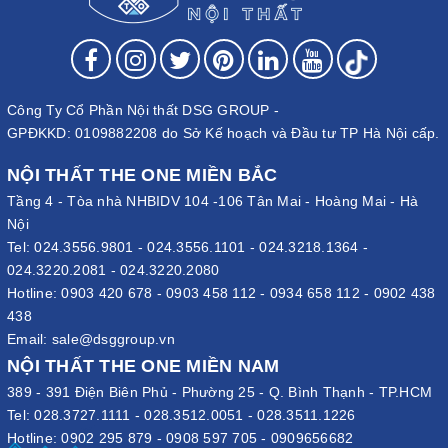
Công Ty Cổ Phần Nội thất DSG GROUP -
GPĐKKD: 0109882208 do Sở Kế hoạch và Đầu tư TP Hà Nội cấp.
NỘI THẤT THE ONE MIỀN BẮC
Tầng 4 - Tòa nhà NHBIDV 104 -106 Tân Mai - Hoàng Mai - Hà
Nội
Tel:
024.3556.9801
-
024.3556.1101
-
024.3218.1364
-
024.3220.2081
-
024.3220.2080
Hotline:
0903 420 678
-
0903 458 112
-
0934 658 112
-
0902 438
438
Email:
sale@dsggroup.vn
NỘI THẤT THE ONE MIỀN NAM
389 - 391 Điện Biên Phủ - Phường 25 - Q. Bình Thạnh - TP.HCM
Tel:
028.3727.1111
-
028.3512.0051
-
028.3511.1226
Hotline:
0902 295 879
-
0908 597 705
-
0909656682