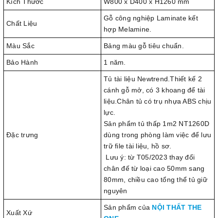
Kích Thước
W800 x D400 x H1260 mm
Gỗ công nghiệp Laminate kết
Chất Liệu
hợp Melamine.
Màu Sắc
Bảng màu gỗ tiêu chuẩn.
Bảo Hành
1 năm.
Tủ tài liệu Newtrend.Thiết kế 2
cánh gỗ mở, có 3 khoang để tài
liệu.Chân tủ có trụ nhựa ABS chịu
lực.
Sản phẩm tủ thấp 1m2 NT1260D
Đặc trưng
dùng trong phòng làm việc để lưu
trữ file tài liệu, hồ sơ.
Lưu ý: từ T05/2023 thay đổi
chân đế từ loại cao 50mm sang
80mm, chiều cao tổng thể tủ giữ
nguyên
Sản phẩm của
NỘI THẤT THE
Xuất Xứ