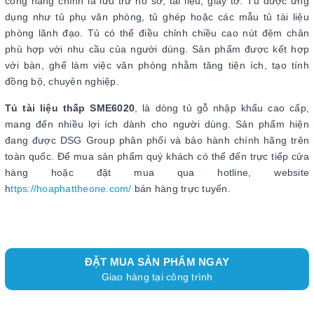
công năng chính là lưu trữ hồ sơ, tài liệu, giấy tờ. Tủ được ứng
dụng như tủ phụ văn phòng, tủ ghép hoặc các mẫu tủ tài liệu
phòng lãnh đạo. Tủ có thể điều chỉnh chiều cao nút đệm chân
phù hợp với nhu cầu của người dùng. Sản phẩm được kết hợp
với bàn, ghế làm việc văn phòng nhằm tăng tiện ích, tạo tính
đồng bộ, chuyên nghiệp.
Tủ tài liệu thấp SME6020
, là dòng tủ gỗ nhập khẩu cao cấp,
mang đến nhiều lợi ích dành cho người dùng. Sản phẩm hiện
đang được DSG Group phân phối và bảo hành chính hãng trên
toàn quốc. Để mua sản phẩm quý khách có thể đến trực tiếp cửa
hàng hoặc đặt mua qua hotline, website
h
ttps://hoaphattheone.com/
bán hàng trực tuyến.
ĐẶT MUA SẢN PHẨM NGAY
Giao hàng tại công trình