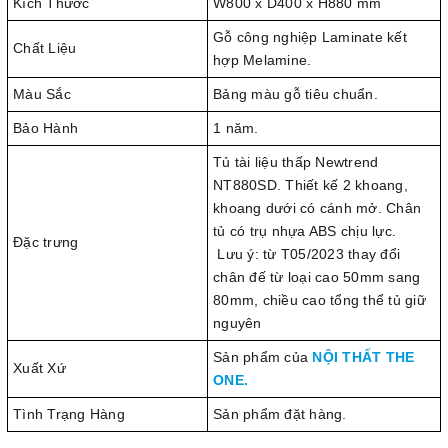
Kích Thước
W800 x D400 x H880 mm
Gỗ công nghiệp Laminate kết
Chất Liệu
hợp Melamine.
Màu Sắc
Bảng màu gỗ tiêu chuẩn.
Bảo Hành
1 năm.
Tủ tài liệu thấp Newtrend
NT880SD. Thiết kế 2 khoang,
khoang dưới có cánh mở. Chân
tủ có trụ nhựa ABS chịu lực.
Đặc trưng
Lưu ý: từ T05/2023 thay đổi
chân đế từ loại cao 50mm sang
80mm, chiều cao tổng thể tủ giữ
nguyên
Sản phẩm của
NỘI THẤT THE
Xuất Xứ
ONE.
Tình Trạng Hàng
Sản phẩm đặt hàng.