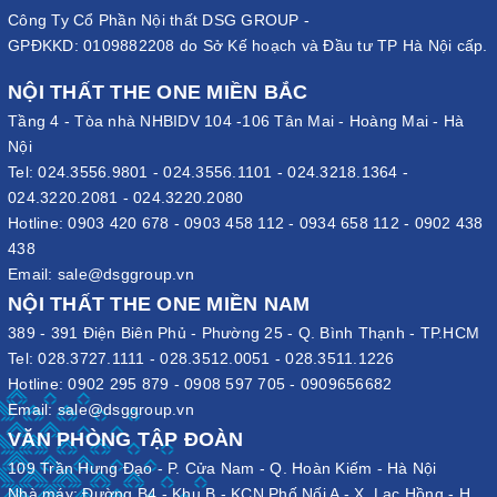
Công Ty Cổ Phần Nội thất DSG GROUP -
GPĐKKD: 0109882208 do Sở Kế hoạch và Đầu tư TP Hà Nội cấp.
NỘI THẤT THE ONE MIỀN BẮC
Tầng 4 - Tòa nhà NHBIDV 104 -106 Tân Mai - Hoàng Mai - Hà
Nội
Tel:
024.3556.9801
-
024.3556.1101
-
024.3218.1364
-
024.3220.2081
-
024.3220.2080
Hotline:
0903 420 678
-
0903 458 112
-
0934 658 112
-
0902 438
438
Email:
sale@dsggroup.vn
NỘI THẤT THE ONE MIỀN NAM
389 - 391 Điện Biên Phủ - Phường 25 - Q. Bình Thạnh - TP.HCM
Tel:
028.3727.1111
-
028.3512.0051
-
028.3511.1226
Hotline:
0902 295 879
-
0908 597 705
-
0909656682
Email:
sale@dsggroup.vn
VĂN PHÒNG TẬP ĐOÀN
109 Trần Hưng Đạo - P. Cửa Nam - Q. Hoàn Kiếm - Hà Nội
Nhà máy: Đường B4 - Khu B - KCN Phố Nối A - X. Lạc Hồng - H.