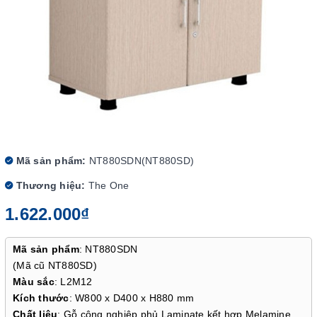
Mã sản phẩm:
NT880SDN(NT880SD)
Thương hiệu:
The One
1.622.000₫
Mã sản phẩm
: NT880SDN
(Mã cũ NT880SD)
Màu sắc
: L2M12
Kích thước
: W800 x D400 x H880 mm
Chất liệu
: Gỗ công nghiệp phủ Laminate kết hợp Melamine